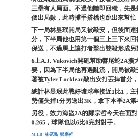
三壘有人局面。不過他隨即回穩，先是
個出局數，此時捕手搭檔也跳出來幫忙
下一局林昱珉開局又被敲安，但後面連
分，下半局他也用第一個三上三下來回
保送，不過馬上讓打者擊出雙殺形成另
6上A.J. Vukovich開砲幫助響尾蛇
要，因為下半局他再遇亂流，開局被敲
著被Tyler Locklear敲出安打丟
總計林昱珉此戰好壞球率接近1比1，主
勢僅失掉1分另送出3K，拿下本季2A第
另役，效力海盜2A的鄭宗哲今天在面對
0.265，球隊也以6比0完封對手。
MiLB
林昱珉
鄭宗哲