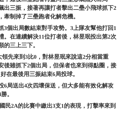
飆出三振，接著再讓打者擊出二壘小飛球抓下2
，牽制掉了三壘跑者化解危機。
抓3個出局數結束對手攻勢。3上隊友幫他打回1
禮。在連續解決11位打者後，林昱珉投出第2次
類的三上三下。
2A擴大領先來到3比0，對林昱珉來說這2分相當重
安後雖抓下2個出局，但保者也來到得點圈，接
掉首分，好在最後用三振結束6局投球。
投6局送出4次四壞保送，但大多能有效化解攻
4勝。
國民2A的比賽中繳出3支1的表現，打擊率來到