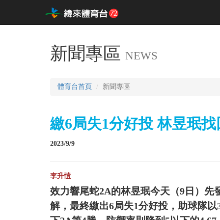
新聞專區
NEWS
體育台首頁
新聞專區
繳6局失1分好投 林昱珉
2023/9/9
李升愷
效力響尾蛇2A的林昱珉今天（9日）先
解，最終繳出6局失1分好投，助球隊以