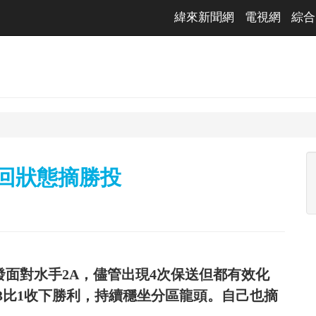
緯來新聞網
電視網
綜合
找回狀態摘勝投
發面對水手2A，儘管出現4次保送但都有效化
3比1收下勝利，持續穩坐分區龍頭。自己也摘