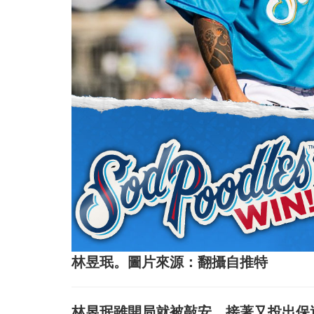
林昱珉。圖片來源：翻攝自推特
林昱珉雖開局就被敲安，接著又投出保