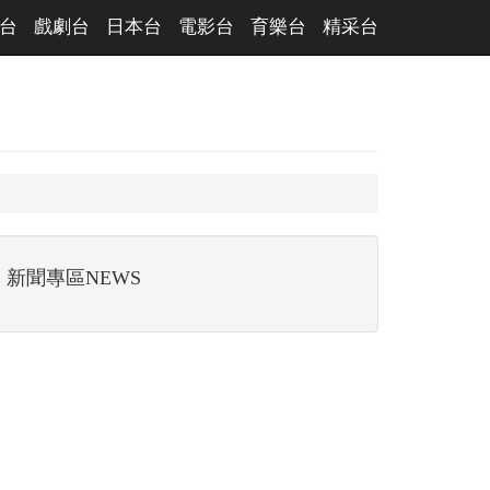
台
戲劇台
日本台
電影台
育樂台
精采台
新聞專區NEWS