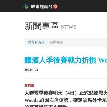
新聞專區
NEWS
體育台首頁
新聞專區
釀酒人季後賽戰力折損 Wo
2023/10/3
林霈騰
大聯盟季後賽明天（4日）正式點燃戰火，
Woodruff因右肩傷勢，確定缺席外