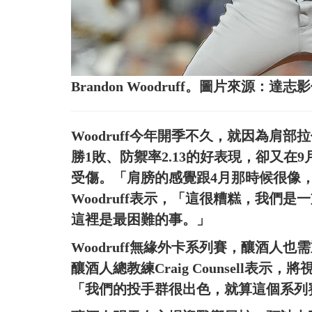
Brandon Woodruff。圖片來源：達志
Woodruff今年開季不久，就因為肩部
勝1敗、防禦率2.13的好表現，卻又
受傷。「肩膀的感覺跟4月那時候很像
Woodruff表示，「這很糟糕，我們
這裡是最困難的事。」
Woodruff無緣外卡系列賽，釀酒人
釀酒人總教練Craig Counsell
「我們的投手群很出色，就算這個系列