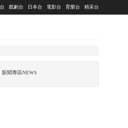
台
戲劇台
日本台
電影台
育樂台
精采台
新聞專區NEWS