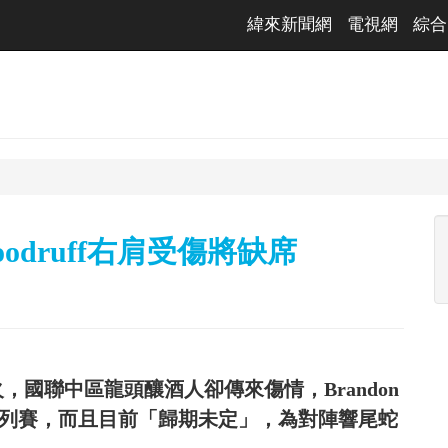
緯來新聞網
電視網
綜合
odruff右肩受傷將缺席
國聯中區龍頭釀酒人卻傳來傷情，Brandon
卡系列賽，而且目前「歸期未定」，為對陣響尾蛇