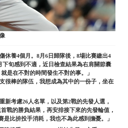
影像
拉傷休養4個月。8月6日歸隊後，8場比賽繳出4
在9月下旬感到不適，近日檢查結果為右肩關節囊
，就是在不對的時間發生不對的事。」
是一支很棒的隊伍，我想成為其中的一份子，坐在
也需重新考慮26人名單，以及第2戰的先發人選，
表示，將視首戰的勝負結果，再安排接下來的先發輪值，
賽是比拚投手消耗，我也不為此感到擔憂。」