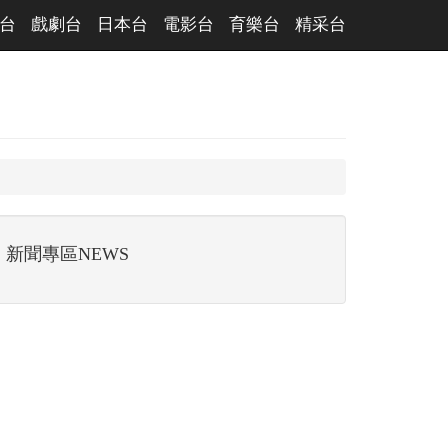
台
戲劇台
日本台
電影台
育樂台
精采台
新聞專區NEWS