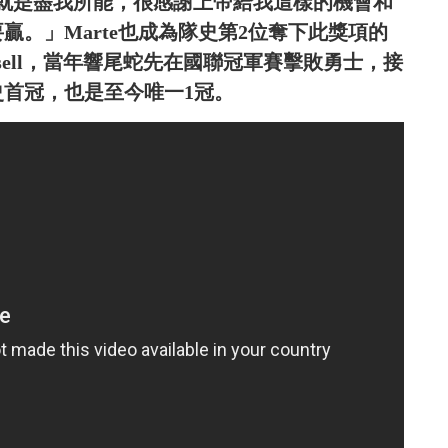
「我就是盡我所能，很感謝上帝給我這樣的機會和
贏。」Marte也成為隊史第2位奪下此獎項的
ounsell，當年響尾蛇先在國聯冠軍賽擊敗勇士，接
史首冠，也是至今唯一1冠。