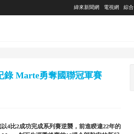
緯來新聞網
電視網
綜合
錄 Marte勇奪國聯冠軍賽
戰以4比2成功完成系列賽逆襲，前進睽違22年的