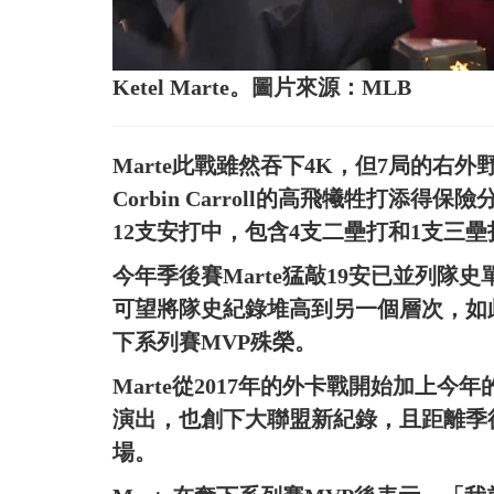
Ketel Marte。圖片來源：MLB
Marte此戰雖然吞下4K，但7局的右
Corbin Carroll的高飛犧牲打添得保險
12支安打中，包含4支二壘打和1支三壘打
今年季後賽Marte猛敲19安已並列
可望將隊史紀錄堆高到另一個層次，如此好表
下系列賽MVP殊榮。
Marte從2017年的外卡戰開始加上今
演出，也創下大聯盟新紀錄，且距離季
場。