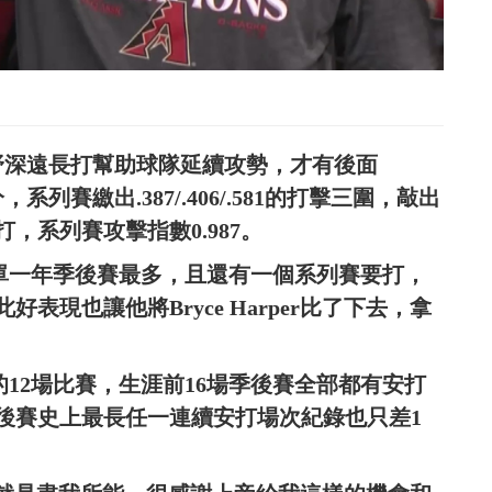
外野深遠長打幫助球隊延續攻勢，才有後面
分，系列賽繳出.387/.406/.581的打擊三圍，敲出
，系列賽攻擊指數0.987。
隊史單一年季後賽最多，且還有一個系列賽要打，
現也讓他將Bryce Harper比了下去，拿
年的12場比賽，生涯前16場季後賽全部都有安打
後賽史上最長任一連續安打場次紀錄也只差1