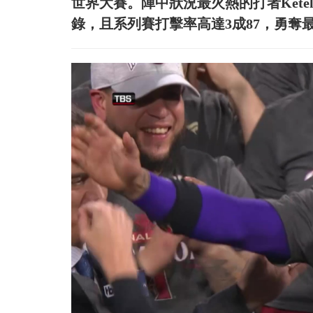
世界大賽。陣中狀況最火熱的打者Ketel
錄，且系列賽打擊率高達3成87，勇奪