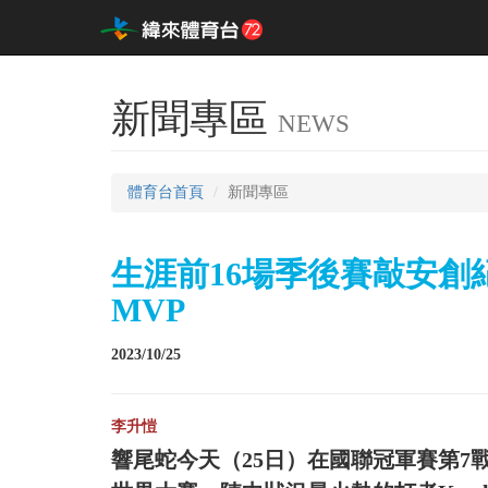
新聞專區
NEWS
體育台首頁
新聞專區
生涯前16場季後賽敲安創紀
MVP
2023/10/25
李升愷
響尾蛇今天（25日）在國聯冠軍賽第7