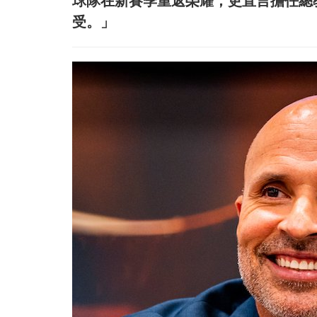
球隊在新賽季重返榮耀，更直言擔任總
受。」