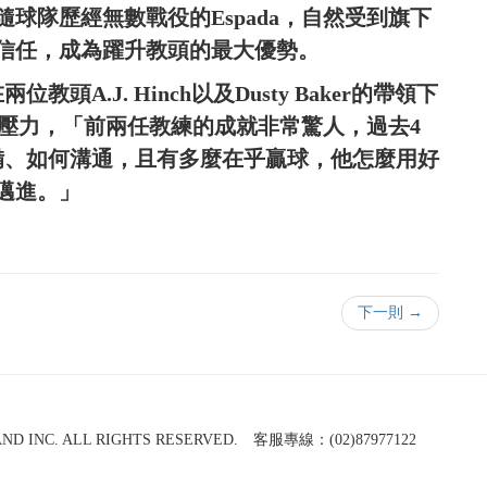
球隊歷經無數戰役的Espada，自然受到旗下
信任，成為躍升教頭的最大優勢。
A.J. Hinch以及Dusty Baker的帶領下
後的壓力，「前兩任教練的成就非常驚人，過去4
準備、如何溝通，且有多麼在乎贏球，他怎麼用好
邁進。」
下一則 →
NC. ALL RIGHTS RESERVED. 客服專線：(02)87977122