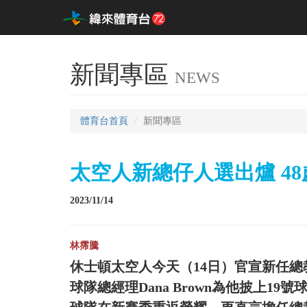
新聞專區
NEWS
體育台首頁
新聞專區
太空人新總仔人選出爐 48歲
2023/11/14
林霈騰
休士頓太空人今天（14日）官宣新任總教練
球隊總經理Dana Brown為他披上19