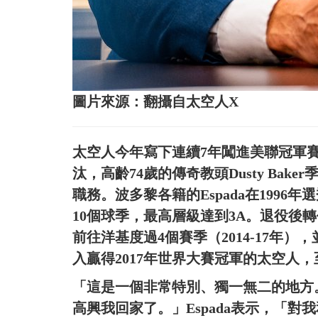
圖片來源：翻攝自太空人X
太空人今年寫下連續7年闖進美聯冠軍
汰，高齡74歲的傳奇教頭Dusty Baker
職務。波多黎各籍的Espada在199
10個球季，最高層級達到3A。退役後轉
前往洋基度過4個賽季（2014-17年）
入贏得2017年世界大賽冠軍的太空人
「這是一個非常特別、獨一無二的地方
高興我回家了。」Espada表示，「