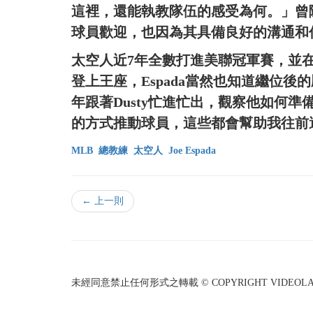
這裡，還能執教隊伍的感受為何。」曾隨
球員歡迎，也因為其具備良好的溝通和
太空人近7年全數打進美聯冠軍賽，並在兩位教頭
登上王座，Espada當然也知道繼位
年跟著Dusty忙進忙出，觀察他如何
的方式推動球員，這些都會幫助我往前
MLB
總教練
太空人
Joe Espada
← 上一則
未經同意禁止任何形式之轉載 © COPYRIGHT VIDEOLAND I