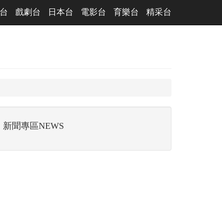
台
戲劇台
日本台
電影台
育樂台
精采台
新聞專區NEWS