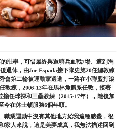
賽的壯舉，可惜最終與遊騎兵血戰7場、遭到淘
季後退休，由Joe Espada接下隊史第20任總教練
6年選秀會第二輪被運動家選進，一路在小聯盟打滾
任教練，2006-13年在馬林魚體系任教，接著
，並擔任球探和三壘教練（2015-17年），隨後加
，至今在休士頓服務6個年頭。
。職業運動中沒有其他地方給我這種感覺，很
對我和家人來說，這是美夢成真，我無法描述回到