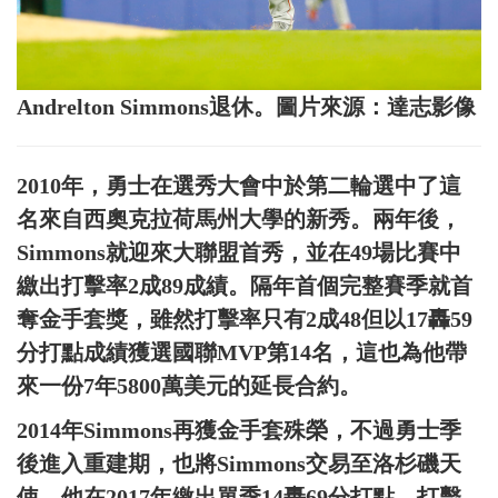
Andrelton Simmons退休。圖片來源：達志影像
2010年，勇士在選秀大會中於第二輪選中了這
名來自西奧克拉荷馬州大學的新秀。兩年後，
Simmons就迎來大聯盟首秀，並在49場比賽中
繳出打擊率2成89成績。隔年首個完整賽季就首
奪金手套獎，雖然打擊率只有2成48但以17轟59
分打點成績獲選國聯MVP第14名，這也為他帶
來一份7年5800萬美元的延長合約。
2014年Simmons再獲金手套殊榮，不過勇士季
後進入重建期，也將Simmons交易至洛杉磯天
使。他在2017年繳出單季14轟69分打點，打擊