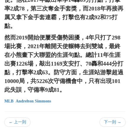
率2成78，第三次奪金手套獎，而2018年再接再
厲又拿下金手套連霸，打擊也有2成92和75打
點。
然而2019開始便屢受傷勢困擾，4年只打了298
場比賽，2021年離開天使輾轉去到雙城，最終
在小熊畫下大聯盟的生涯句點。總計11年生涯
出賽1226場，敲出1169支安打、70轟和444分打
點，打擊率2成63。防守方面，生涯站游擊超過
10000局，共5226次守備機會中，只有出現101
此失誤，守備率9成81。
MLB
Andrelton Simmons
← 上一則
下一則 →