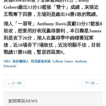
灰狼Edwards攻下全隊最高的31分，Rudy
Gobert繳出13分13籃板「雙十」成績，灰狼近
五戰奪下四勝，主場則是繳出14勝1敗的戰績。
湖人「一眉哥」Anthony Davis貢獻33分17籃板8
助攻，想要用好表現贏得勝利，本日壽星James
則是攻下26分，湖人在贏得季中錦標賽冠軍
後，近10場吞下7場敗仗，近況明顯不佳，目前
戰績17勝16敗，暫居西區第9。
NBA
洛杉磯湖人
明尼蘇達灰狼
LeBron James
Anthony
Edwards
← 上一則
下一則 →
新聞專區NEWS