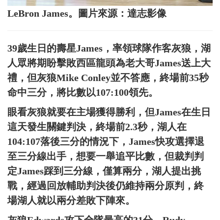
LeBron James。圖片來源：達志影像
39歲生日的壽星James，率領球隊作客灰狼，湖
人眾將期盼擊敗西區龍頭為老大哥James送上大
禮，但灰狼Mike Conley並不答應，終場前35秒
命中三分，將比數以107:100領先。
眼看灰狼就要在主場獲得勝利，但James在生日
這天發生關鍵判決，終場前2.3秒，湖人在
104:107落後三分的情況下，James快攻選擇退
至三分線出手，想要一舉追平比數，但裁判判
定James踩到三分線，僅算兩分，湖人提出挑
戰，經過回放輔助判決後仍維持兩分原判，終
場湖人就以兩分差敗下陣來。