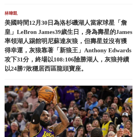
林暐凱
美國時間12月30日為洛杉磯湖人當家球星「詹
皇」LeBron James39歲生日，身為壽星的James
率領湖人踢館明尼蘇達灰狼，但壽星並沒有獲
得幸運，灰狼靠著「新狼王」Anthony Edwards
攻下31分，終場以108:106險勝湖人，灰狼持續
以24勝7敗穩居西區龍頭寶座。