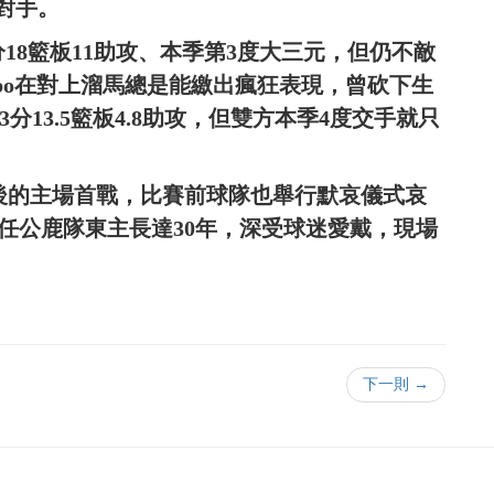
壓對手。
雖繳出30分18籃板11助攻、本季第3度大三元，但仍不敵
nmpo在對上溜馬總是能繳出瘋狂表現，曾砍下生
3分13.5籃板4.8助攻，但雙方本季4度交手就只
辭世後的主場首戰，比賽前球隊也舉行默哀儀式哀
擔任公鹿隊東主長達30年，深受球迷愛戴，現場
下一則 →