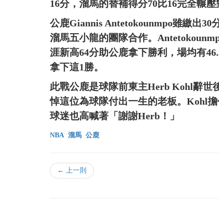
16分，溜馬的替補得分70比16完全輾
公鹿Giannis Antetokounmpo
溜馬五小龍的團隊合作。Antetokou
涯新高64分助公鹿拿下勝利，場均有46.
拿下這1勝。
此戰公鹿是球隊前東主Herb Kohl
悼這位為球隊付出一生的老板。Kohl
球迷也高喊著「謝謝Herb！」
NBA
溜馬
公鹿
← 上一則