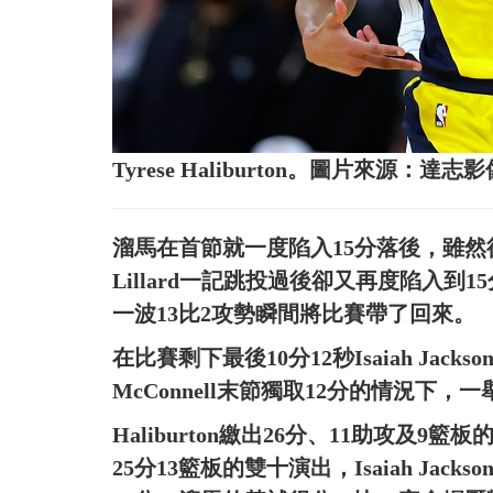
Tyrese Haliburton。圖片來源：達志影
溜馬在首節就一度陷入15分落後，雖然後
Lillard一記跳投過後卻又再度陷入到15
一波13比2攻勢瞬間將比賽帶了回來。
在比賽剩下最後10分12秒Isaiah Jac
McConnell末節獨取12分的情況下
Haliburton繳出26分、11助攻及9籃板的
25分13籃板的雙十演出，Isaiah Jacks