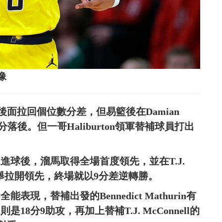
像
面拉回個位數分差，但易籃後在Damian
分落後。但一哥Haliburton領軍替補球員打出
kson進球後，溜馬取得全場首度領先，並在T.J.
，一舉拉開領先，終場就以9分差逆轉勝。
全能表現，替補出發的Bennedict Mathurin有
on則是18分9助攻，再加上替補T.J. McConnell的