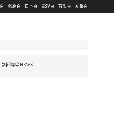
台
戲劇台
日本台
電影台
育樂台
精采台
新聞專區NEWS