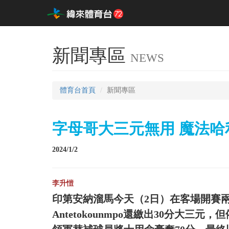
新聞專區
NEWS
體育台首頁
新聞專區
字母哥大三元無用 魔法
2024/1/2
李升愷
印第安納溜馬今天（2日）在客場開賽兩度
Antetokounmpo還繳出30分大三元，但