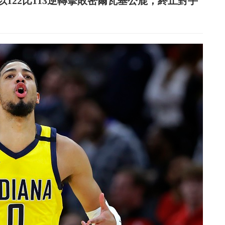
122比113逆轉擊敗密爾瓦基公鹿，終止對手