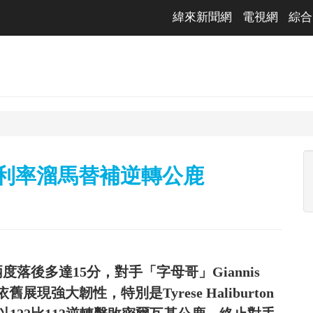
緯來新聞網
電視網
綜合
哈利率溜馬替補逆轉公鹿
落後多達15分，對手「字母哥」Giannis
依舊展現強大韌性，特別是Tyrese Haliburton