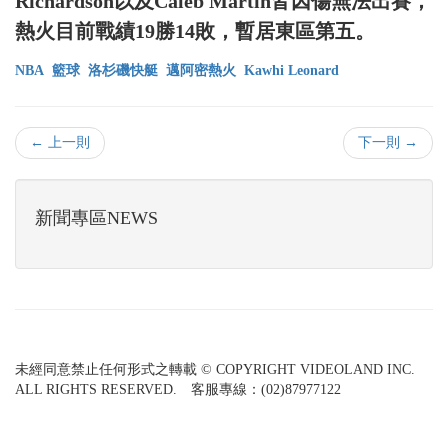
Richardson以及Caleb Martin皆因傷無法出賽，
熱火目前戰績19勝14敗，暫居東區第五。
NBA
籃球
洛杉磯快艇
邁阿密熱火
Kawhi Leonard
← 上一則
下一則 →
新聞專區NEWS
未經同意禁止任何形式之轉載 © COPYRIGHT VIDEOLAND INC.
ALL RIGHTS RESERVED. 客服專線：(02)87977122