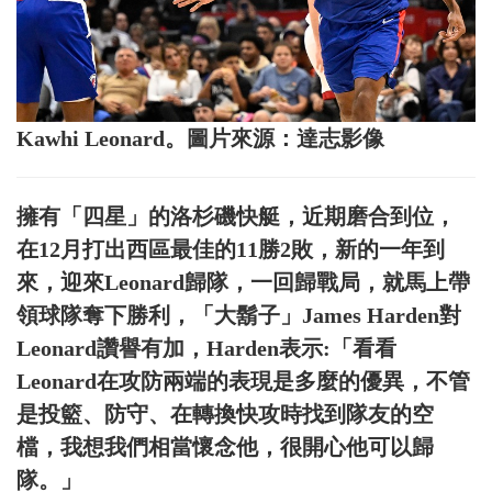
Kawhi Leonard。圖片來源：達志影像
擁有「四星」的洛杉磯快艇，近期磨合到位，
在12月打出西區最佳的11勝2敗，新的一年到
來，迎來Leonard歸隊，一回歸戰局，就馬上帶
領球隊奪下勝利，「大鬍子」James Harden對
Leonard讚譽有加，Harden表示:「看看
Leonard在攻防兩端的表現是多麼的優異，不管
是投籃、防守、在轉換快攻時找到隊友的空
檔，我想我們相當懷念他，很開心他可以歸
隊。」