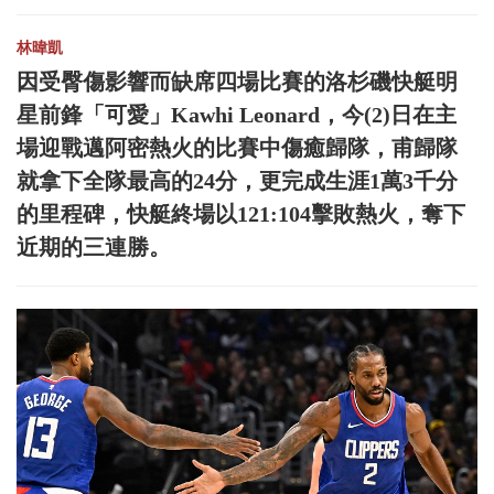
林暐凱
因受臀傷影響而缺席四場比賽的洛杉磯快艇明
星前鋒「可愛」Kawhi Leonard，今(2)日在主
場迎戰邁阿密熱火的比賽中傷癒歸隊，甫歸隊
就拿下全隊最高的24分，更完成生涯1萬3千分
的里程碑，快艇終場以121:104擊敗熱火，奪下
近期的三連勝。