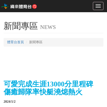
Toggl
naviga
新聞專區
NEWS
體育台首頁
新聞專區
可愛完成生涯13000分里程碑
傷癒歸隊率快艇澆熄熱火
2024/1/2