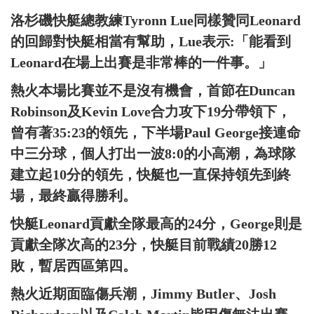
洛杉磯快艇總教練Tyronn Lue同樣贊同Leonard
的回歸對快艇相當有幫助，Lue表示:「能看到
Leonard在場上出賽是非常棒的一件事。」
熱火本場比賽並不是沒有機會，首節在Duncan
Robinson及Kevin Love合力攻下19分帶領下，
曾有著35:23的領先，下半場Paul George接連命
中三分球，個人打出一波8:0的小高潮，為球隊
建立起10分的領先，快艇也一直保持領先到終
場，最終贏得勝利。
快艇Leonard貢獻全隊最高的24分，George則是
貢獻全隊次高的23分，快艇目前戰績20勝12
敗，暫居西區第四。
熱火近期面臨傷兵潮，Jimmy Butler、Josh