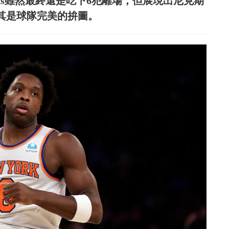
wards雖然最終還是吃下6犯離場，但展現出尼克期
e大讚其是球隊完美的拚圖。