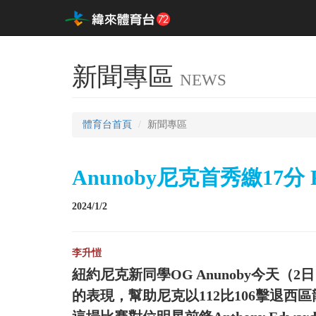
新聞專區
NEWS
體育台首頁
新聞專區
Anunoby尼克首秀繳17分
2024/1/2
李升愷
紐約尼克新同學OG Anunoby今天（
的表現，幫助尼克以112比106擊退