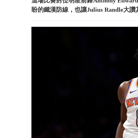
這場比賽對位明星前鋒Anthony Ed
盼的鐵漢防線，也讓Julius Randl