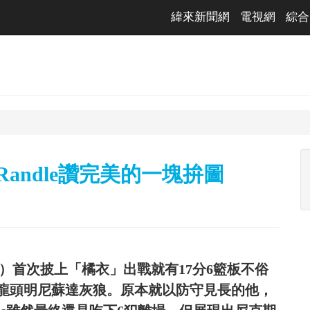
緯來新聞網
電視網
綜合
 Randle讚完美的一塊拚圖
2日）首次披上「橘衣」出戰就有17分6籃板不俗
西區龍頭明尼蘇達灰狼。原本就以防守見長的他，