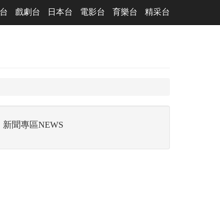
台
戲劇台
日本台
電影台
育樂台
精采台
新聞專區NEWS