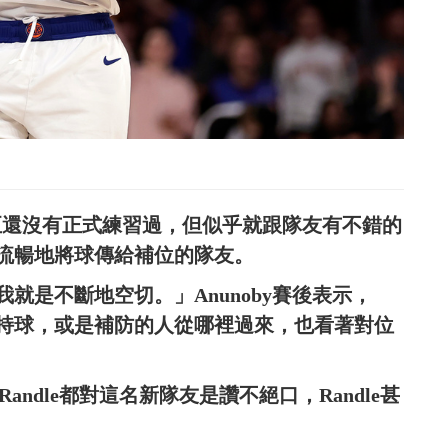
，甚至還沒有正式練習過，但似乎就跟隊友有不錯的
流暢地將球傳給補位的隊友。
就是不斷地空切。」Anunoby賽後表示，
持球，或是補防的人從哪裡過來，也看著對位
n和Randle都對這名新隊友是讚不絕口，Randle甚