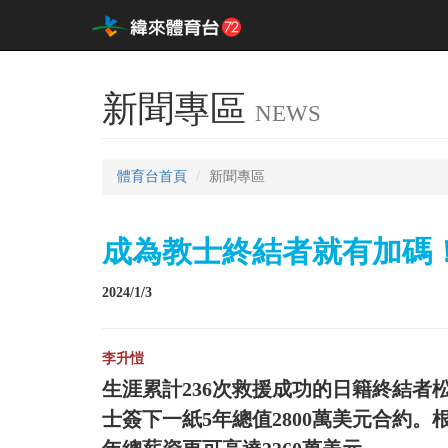
新聞專區
NEWS
體育台首頁
新聞專區
成為教士終結者就有加碼
2024/1/3
李升愷
生涯累計236次救援成功的日籍終結
士簽下一紙5年總值2800萬美元合約