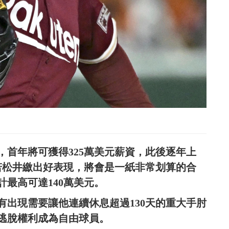
約，首年將可獲得325萬美元薪資，此後逐年上
元，若松井繳出好表現，將會是一紙非常划算的合
最高可達140萬美元。
都沒有出現需要讓他連續休息超過130天的重大手肘
約逃脫權利成為自由球員。