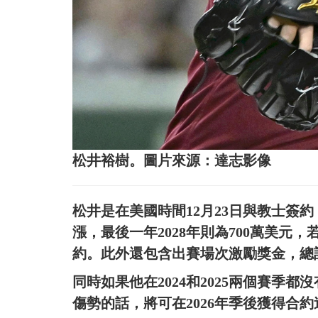
松井裕樹。圖片來源：達志影像
松井是在美國時間12月23日與教士簽
漲，最後一年2028年則為700萬美
約。此外還包含出賽場次激勵獎金，總計
同時如果他在2024和2025兩個賽季
傷勢的話，將可在2026年季後獲得合