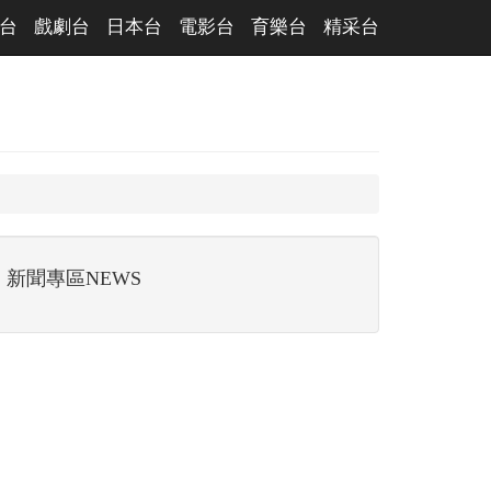
台
戲劇台
日本台
電影台
育樂台
精采台
新聞專區NEWS