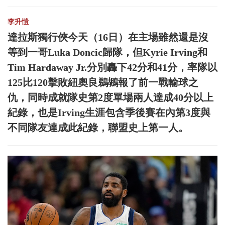
李升愷
達拉斯獨行俠今天（16日）在主場雖然還是沒
等到一哥Luka Doncic歸隊，但Kyrie Irving和
Tim Hardaway Jr.分別轟下42分和41分，率隊以
125比120擊敗紐奧良鵜鶘報了前一戰輸球之
仇，同時成就隊史第2度單場兩人達成40分以上
紀錄，也是Irving生涯包含季後賽在內第3度與
不同隊友達成此紀錄，聯盟史上第一人。