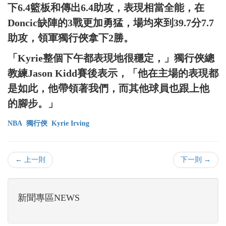
下6.4籃板和傳出6.4助攻，表現相當全能，在
Doncic缺陣的3戰更加勇猛，場均來到39.7分7.7
助攻，領軍獨行俠拿下2勝。
「Kyrie整個下午都表現地很穩定，」獨行俠總
教練Jason Kidd賽後表示，「他在主場的表現都
是如此，他帶領著我們，而其他球員也跟上他
的腳步。」
NBA
獨行俠
Kyrie Irving
← 上一則
下一則 →
新聞專區NEWS