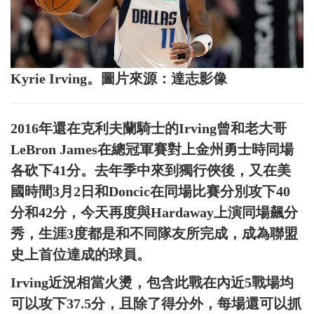
Kyrie Irving。圖片來源：達志影像
2016年還在克利夫蘭騎士的Irving曾和老大哥
LeBron James在總冠軍賽對上金州勇士時同場
各砍下41分。去年季中來到獨行俠後，又在美
國時間3月2日和Doncic在同場比賽分別攻下40
分和42分，今天再度與Hardaway上演同場飆分
秀，生涯3度都是和不同隊友所完成，成為聯盟
史上首位達成的球員。
Irving近況相當火燙，包含此戰在內近5戰場均
可以攻下37.5分，且除了得分外，每場還可以抓