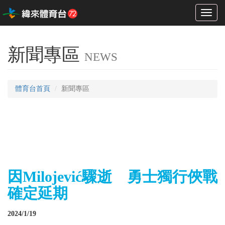
Toggl
naviga
新聞專區
NEWS
體育台首頁
新聞專區
因Milojević驟逝 勇士獨行俠戰
確定延期
2024/1/19