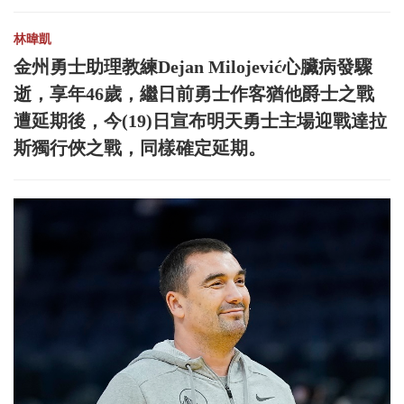
林暐凱
金州勇士助理教練Dejan Milojević心臟病發驟
逝，享年46歲，繼日前勇士作客猶他爵士之戰
遭延期後，今(19)日宣布明天勇士主場迎戰達拉
斯獨行俠之戰，同樣確定延期。