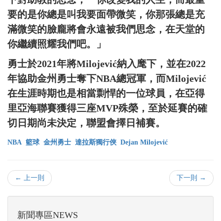
要的是你總是叫我要面帶微笑，你那張總是充
滿微笑的臉龐將會永遠被我們思念，在天堂的
你繼續照耀我們吧。」
勇士於2021年將Milojević納入麾下，並在2022
年協助金州勇士奪下NBA總冠軍，而Milojević
在生涯時期也是相當剽悍的一位球員，在亞得
里亞海聯賽獲得三座MVP殊榮，至於延賽的確
切日期尚未決定，聯盟會擇日補賽。
NBA
籃球
金州勇士
達拉斯獨行俠
Dejan Milojević
← 上一則
下一則 →
新聞專區NEWS