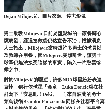
Dejan Milojević。圖片來源：達志影像
勇士助教Milojević日前於鹽湖城的一家餐廳心
臟病發，經過搶救後仍然宣告不治，根據消息
人士指出，Milojević當時跟許多勇士的球員以
及教練在用餐，因Milojević突然離世，讓勇士
球團仍無法接受這樣的事實，陷入一片愁雲慘
霧之中。
對於Milojević的驟逝，許多NBA球星紛紛表達
哀悼，獨行俠球星「金童」Luka Doncic就在社
群寫下「安息吧！Deki。」而來自波蘭的勇士
菜鳥後衛Brandin Podziemski同樣在社群平台寫
下對助教的思念，「你改變我的人生，而最重