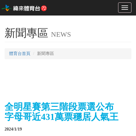
Toggl
naviga
新聞專區
NEWS
體育台首頁
新聞專區
全明星賽第三階段票選公布
字母哥近431萬票穩居人氣王
2024/1/19