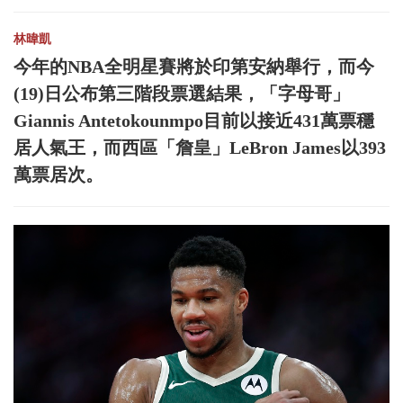
林暐凱
今年的NBA全明星賽將於印第安納舉行，而今
(19)日公布第三階段票選結果，「字母哥」
Giannis Antetokounmpo目前以接近431萬票穩
居人氣王，而西區「詹皇」LeBron James以393
萬票居次。