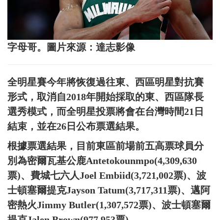
字母哥。圖片來源：達志影像
全明星賽今年將恢復過往東、西區明星對抗賽
形式，取消自2018年開始採取的東、西區隊長
選秀模式，而全明星投票將會在台灣時間21日
結束，並在26日公布票選結果。
根據票選結果，目前東區前場前五高票球員分
別為密爾瓦基公鹿Antetokounmpo(4,309,630
票)、費城七六人Joel Embiid(3,721,002票)、波
士頓塞爾提克Jayson Tatum(3,717,311票)、邁阿
密熱火Jimmy Butler(1,307,572票)、波士頓塞爾
提克Jalen Brown(977,953票)。