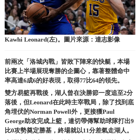
Kawhi Leonard(左)。圖片來源：達志影像
前兩次「洛城內戰」皆敗下陣來的快艇，本場
比賽上半場展現奪勝的企圖心，靠著整體命中
率高達6成6的好表現，取得77比64的領先。
雙方易籃再戰後，湖人曾在決勝節一度追至2分
落後，但Leonard在此時主宰戰局，除了找到底
角埋伏的Norman Powell外，更接獲Paul
George助攻完成上籃，連切帶傳幫助球隊打出9
比0攻勢奠定勝基，終場就以11分差氣走湖人。