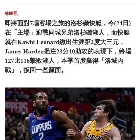
林暐凱
即將面對7場客場之旅的洛杉磯快艇，今(24日)
在「主場」迎戰同城兄弟洛杉磯湖人，而快艇
就在Kawhi Leonard繳出生涯第2度大三元，
James Harden挹注23分10助攻的表現下，終場
127比116擊敗湖人，本季首度贏得「洛城內
戰」，扳回一些顏面。