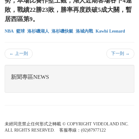
勢，本場比賽作壁上觀，湖人近期客場吞下4連
敗，戰績22勝23敗，勝率再度跌破5成大關，暫
居西區第9。
NBA
籃球
洛杉磯湖人
洛杉磯快艇
洛城內戰
Kawhi Leonard
← 上一則
下一則 →
新聞專區NEWS
未經同意禁止任何形式之轉載 © COPYRIGHT VIDEOLAND INC.
ALL RIGHTS RESERVED. 客服專線：(02)87977122