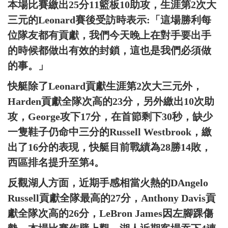
本場比賽繳出25分11籃板10助攻，生涯第2次大
三元的Leonard賽後受訪時表示:「這場勝利每
位隊友都有貢獻，我們今天晚上在對手要出手
的時候都做出有效的封鎖，這也是我們必須做
的事。」
快艇除了Leonard貢獻生涯第2次大三元外，
Harden貢獻全隊次高的23分，另外繳出10次助
攻，George攻下17分，在首節剩下30秒，缺少
一隻鞋子仍命中三分的Russell Westbrook，繳
出了16分的表現，快艇目前戰績為28勝14敗，
西區排名提升至第4。
反觀湖人方面，近期手感相當火熱的DAngelo
Russell貢獻全隊最高的27分，Anthony Davis貢
獻全隊次高的26分，LeBron James因左腳踝傷