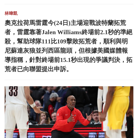
林暐凱
奧克拉荷馬雷霆今(24日)主場迎戰波特蘭拓荒
者，雷霆靠著Jalen Williams終場前2.1秒的準絕
殺，幫助球隊111比109擊敗拓荒者，順利與明
尼蘇達灰狼並列西區龍頭，但根據美國媒體報
導指稱，針對終場前15.1秒出現的爭議判決，拓
荒者已向聯盟提出申訴。