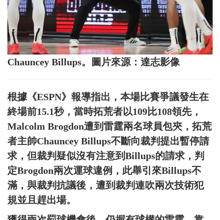
Chauncey Billups。圖片來源：達志影像
根據《ESPN》報導指出，本場比賽爭議發生在
終場前15.1秒，當時拓荒者以109比108領先，
Malcolm Brogdon遭到雷霆兩名球員包夾，拓荒
者主帥Chauncey Billups不斷向裁判提出暫停請
求，但裁判疑似沒有注意到Billups的請求，判
定Brogdon兩次運球違例，此舉引來Billups不
滿，與裁判抗議後，遭到裁判連吹兩次技術犯
規並且趕出場。
獲得兩次罰球機會後，仍握有球權的雷霆，靠