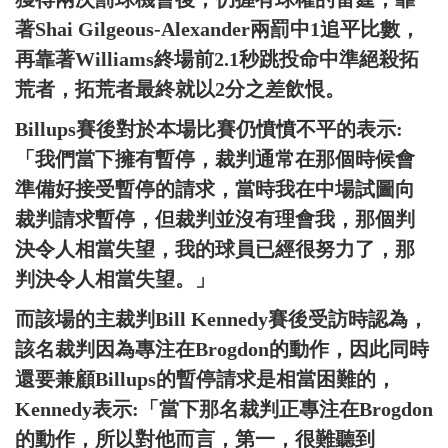
著Shai Gilgeous-Alexander兩罰中1追平比數，
再靠著Williams終場前2.1秒跳投命中準絕殺拓
荒者，拓荒者最終就以2分之差飲恨。
Billups賽後對於本場比賽仍憤憤不平的表示:
「我們當下擁有暫停，裁判通常在那個時候會
準備好接受暫停的請求，當時我在中場試圖向
裁判請求暫停，但裁判並沒有理會我，那個判
決令人相當失望，我的球員已經很努力了，那
判決令人相當失望。」
而該場的主裁判Bill Kennedy賽後受訪時認為，
該名裁判因為專注在Brogdon的動作，因此同時
還要兼顧Billups的暫停請求是相當困難的，
Kennedy表示:「當下那名裁判正專注在Brogdon
的動作，所以對他而言，第一，很難聽到