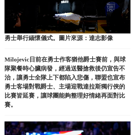
勇士舉行緬懷儀式。圖片來源：達志影像
Milojevic日前在勇士作客猶他爵士賽前，與球
隊聚餐時心臟病發，經過送醫搶救後仍宣告不
治，讓勇士全隊上下都陷入悲傷，聯盟也宣布
勇士客場對戰爵士、主場迎戰達拉斯獨行俠的
比賽皆延賽，讓球團能夠整理好情緒再面對比
賽。