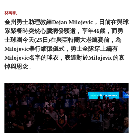
林暐凱
金州勇士助理教練Dejan Milojevic，日前在與球
隊聚餐時突然心臟病發驟逝，享年46歲，而勇
士球團今天(25日)在與亞特蘭大老鷹賽前，為
Milojevic舉行緬懷儀式，勇士全隊穿上繡有
Milojevic名字的球衣，表達對於Milojevic的哀
悼與思念。