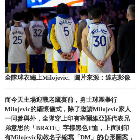
全隊球衣繡上Milojevic。圖片來源：達志影像
而今天主場迎戰老鷹賽前，勇士球團舉行
Milojevic的緬懷儀式，除了邀請Milojevic家人
一同參與外，全隊穿上印有塞爾維亞語代表兄
弟意思的「BRATE」字樣黑色T恤，上面則印
有Milojevic助教名字縮寫「DM」的心形圖案，