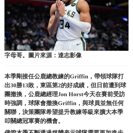
字母哥。圖片來源：達志影像
本季剛接任公鹿總教練的Griffin，帶領球隊打
出30勝13敗，東區第2的好成績，但日前遭到球
團撤換，公鹿總經理Jon Horst今天在賽前受訪
時強調，球隊會撤換Griffin，與球員並無任何
關聯，決策團隊希望提升教練等級來擴大本季
叩關總冠軍賽的機會。
儘管本季不斷透過媒體表示球隊需要更加進步