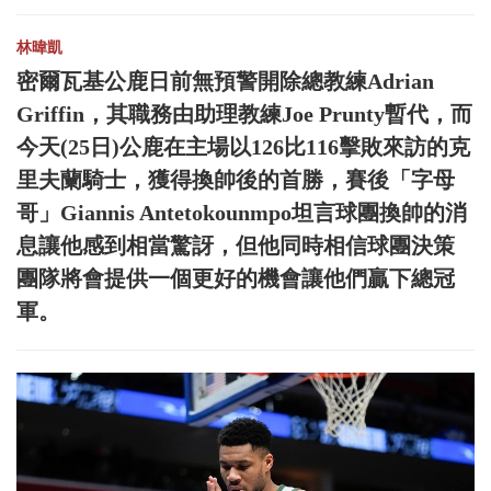
林暐凱
密爾瓦基公鹿日前無預警開除總教練Adrian
Griffin，其職務由助理教練Joe Prunty暫代，而
今天(25日)公鹿在主場以126比116擊敗來訪的克
里夫蘭騎士，獲得換帥後的首勝，賽後「字母
哥」Giannis Antetokounmpo坦言球團換帥的消
息讓他感到相當驚訝，但他同時相信球團決策
團隊將會提供一個更好的機會讓他們贏下總冠
軍。