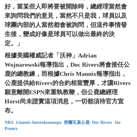
好，當某些人即將要被開除時，總經理當然會
來詢問我們的意見，當然不只是我，球員以及
球團內部的人當然都會被詢問，但這件事情發
生後，變成好像是球員可以做出最終的決
定。」
根據美國權威記者「沃神」Adrian
Wojnarowski報導指出，Doc Rivers將會接任公
鹿的總教練，而根據Chris Mannix報導指出，
公鹿提供給Rivers的合約相當豐厚，才讓Rivers
願意離開ESPN來重執教鞭，但公鹿總經理
Horst尚未證實這項消息，一切都須待官方宣
布。
NBA
Giannis Antetokounmpo
密爾瓦基公鹿
Doc Rivers
Joe
Prunty