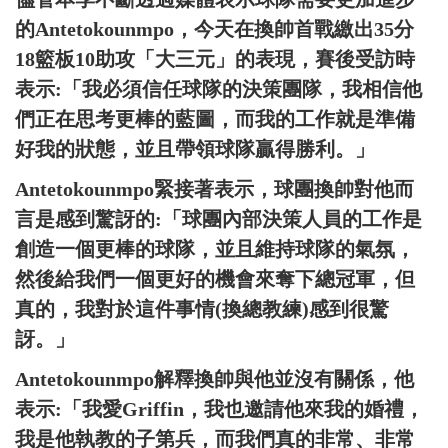
的Antetokounmpo，今天在換帥首戰繳出35分
18籃板10助攻「大三元」的表現，賽後受訪時
表示:「我必須信任球隊的決策團隊，我相信他
們正在思考更棒的藍圖，而我的工作就是準備
好我的狀態，並且帶領球隊贏得勝利。」
Antetokounmpo緊接著表示，球團換帥對他而
言是感到驚訝的:「球團內部決策人員的工作是
創造一個更棒的球隊，並且維持球隊的氣氛，
然後給我們一個更好的機會來奪下總冠軍，但
真的，我對於這件事情(換總教練)感到很驚
訝。」
Antetokounmpo解釋換帥與他並沒有關係，他
表示:「我愛Griffin，我也邀請他來我的婚禮，
我是他執教的子第兵，而我們真的非常、非常