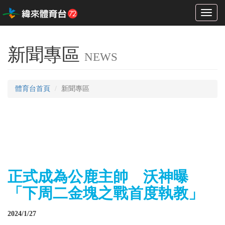
Toggl
naviga
新聞專區
NEWS
體育台首頁
新聞專區
正式成為公鹿主帥 沃神曝
「下周二金塊之戰首度執教」
2024/1/27