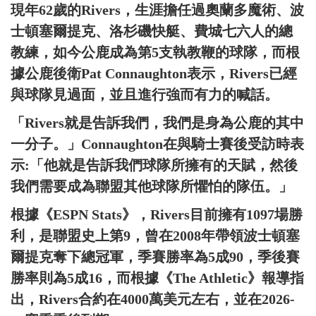
現年62歲的Rivers，生涯擔任過奧蘭多魔術、波
士頓塞爾提克、洛杉磯快艇、費城七六人的總
教練，如今公鹿成為第5支執教鞭的球隊，而根
據公鹿後衛Pat Connaughton表示，Rivers已經
與球隊見過面，並且進行強而有力的喊話。
「Rivers就是告訴我們，我們是身為公鹿的其中
一分子。」Connaughton在與騎士賽後受訪時表
示:「他就是告訴我們球隊所擁有的天賦，然後
我們需要成為聯盟其他球隊所懼怕的隊伍。」
根據《ESPN Stats》，Rivers目前擁有1097場勝
利，是聯盟史上第9，曾在2008年帶領波士頓塞
爾提克奪下總冠軍，季賽勝率為5成90，季後賽
勝率則為5成16，而根據《The Athletic》報導指
出，Rivers合約在4000萬美元左右，並在2026-