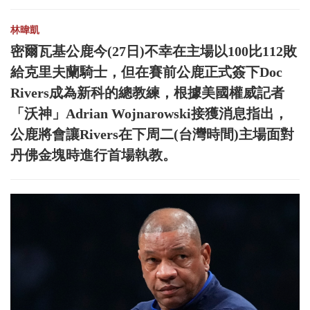
林暐凱
密爾瓦基公鹿今(27日)不幸在主場以100比112敗
給克里夫蘭騎士，但在賽前公鹿正式簽下Doc
Rivers成為新科的總教練，根據美國權威記者
「沃神」Adrian Wojnarowski接獲消息指出，
公鹿將會讓Rivers在下周二(台灣時間)主場面對
丹佛金塊時進行首場執教。