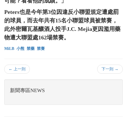
可能？看看他的成績。」
Peters也是今年第3位因違反小聯盟規定遭處罰
的球員，而去年共有15名小聯盟球員被禁賽，
此外密爾瓦基釀酒人投手J.C. Mejia更因濫用藥
物遭大聯盟處162場禁賽。
MiLB
小熊
禁藥
禁賽
← 上一則
下一則 →
新聞專區NEWS