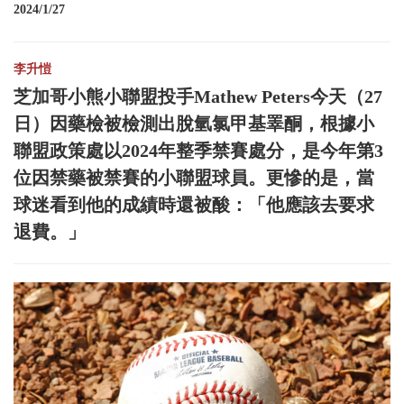
2024/1/27
李升愷
芝加哥小熊小聯盟投手Mathew Peters今天（27
日）因藥檢被檢測出脫氫氯甲基睪酮，根據小
聯盟政策處以2024年整季禁賽處分，是今年第3
位因禁藥被禁賽的小聯盟球員。更慘的是，當
球迷看到他的成績時還被酸：「他應該去要求
退費。」