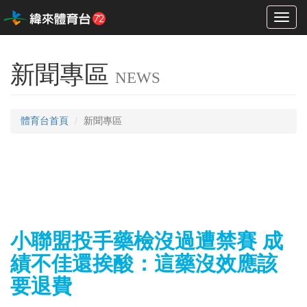
Toggl
naviga
新聞專區
NEWS
體育台首頁
新聞專區
小聯盟投手藥檢沒過遭禁賽 成
績不佳還挨酸：這藥沒效應該
要退費