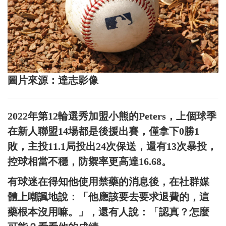
圖片來源：達志影像
2022年第12輪選秀加盟小熊的Peters，上個球季
在新人聯盟14場都是後援出賽，僅拿下0勝1
敗，主投11.1局投出24次保送，還有13次暴投，
控球相當不穩，防禦率更高達16.68。
有球迷在得知他使用禁藥的消息後，在社群媒
體上嘲諷地說：「他應該要去要求退費的，這
藥根本沒用嘛。」，還有人說：「認真？怎麼