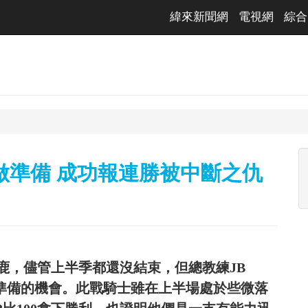
緯來新聞網
電視網
綜合
做準備 成功報連勝被中斷之仇
鹿，儘管上半季都還沒結束，但總教練JB
後賽做準備的機會。此戰騎士雖在上半場處於些微落