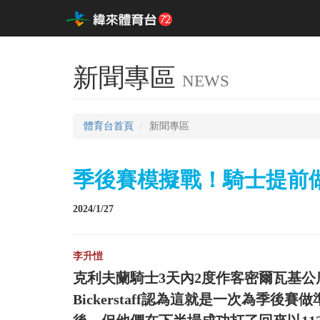
新聞專區
NEWS
體育台首頁
新聞專區
季後賽模擬戰！騎士提前
2024/1/27
李升愷
克利夫蘭騎士3天內2度作客密爾瓦基公
Bickerstaff認為這就是一次為季