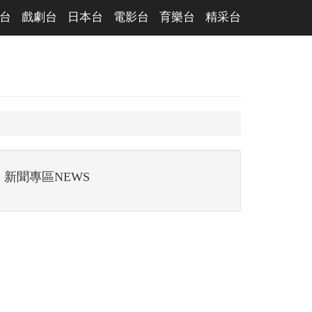
台
戲劇台
日本台
電影台
育樂台
精采台
新聞專區NEWS