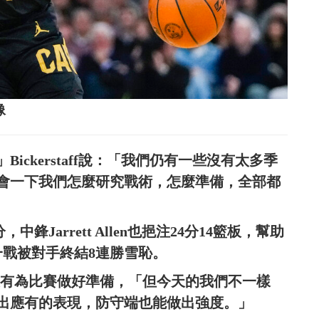
像
ckerstaff說：「我們仍有一些沒有太多季
會一下我們怎麼研究戰術，怎麼準備，全部都
分，中鋒Jarrett Allen也挹注24分14籃板，幫助
一戰被對手終結8連勝雪恥。
，沒有為比賽做好準備，「但今天的我們不一樣
出應有的表現，防守端也能做出強度。」