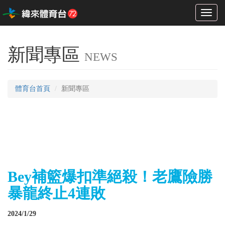
Toggl
naviga
新聞專區
NEWS
體育台首頁
新聞專區
Bey補籃爆扣準絕殺！老鷹險勝
暴龍終止4連敗
2024/1/29