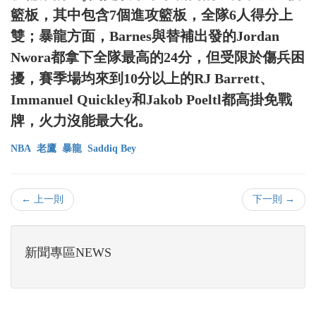
籃板，其中包含7個進攻籃板，全隊6人得分上
雙；暴龍方面，Barnes與替補出發的Jordan
Nwora都拿下全隊最高的24分，但受限於傷兵困
擾，賽季場均來到10分以上的RJ Barrett、
Immanuel Quickley和Jakob Poeltl都高掛免戰
牌，火力沒能最大化。
NBA
老鷹
暴龍
Saddiq Bey
← 上一則
下一則 →
新聞專區NEWS