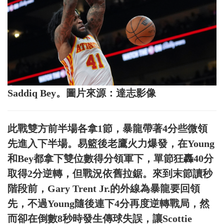
Saddiq Bey。圖片來源：達志影像
此戰雙方前半場各拿1節，暴龍帶著4分些微領
先進入下半場。易籃後老鷹火力爆發，在Young
和Bey都拿下雙位數得分領軍下，單節狂轟40分
取得2分逆轉，但戰況依舊拉鋸。來到末節讀秒
階段前，Gary Trent Jr.的外線為暴龍要回領
先，不過Young隨後連下4分再度逆轉戰局，然
而卻在倒數8秒時發生傳球失誤，讓Scottie