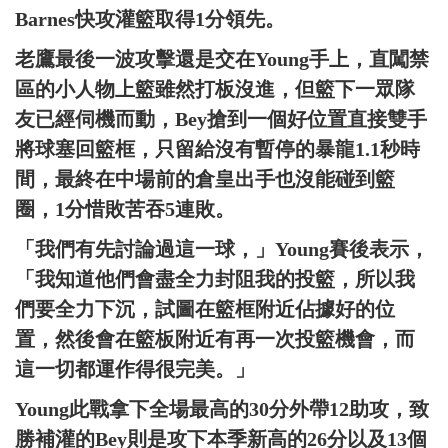
Barnes快攻灌籃取得1分領先。
老鷹最後一波攻擊還是交在Young手上，直闖禁
區的小人物上籃雖然打板沒進，但籃下一眾隊
友已經伺機而動，Bey搶到一個好位置直接雙手
將球塞回籃框，只留給沒有暫停的暴龍1.1秒時
間，最終在中場前的倉皇出手也沒能碰到籃
圈，1分惜敗苦吞5連敗。
「我們有先討論過這一球，」Young賽後表示，
「我知道他們會盡全力封阻我的投籃，所以我
們要全力下沉，試圖在籃框附近佔據好的位
置，然後會在籃板附近有再一次投籃機會，而
這一切都運作得很完美。」
Young此戰拿下全場最高的30分外帶12助攻，致
勝補灌的Bey則是攻下本季新高的26分以及13個