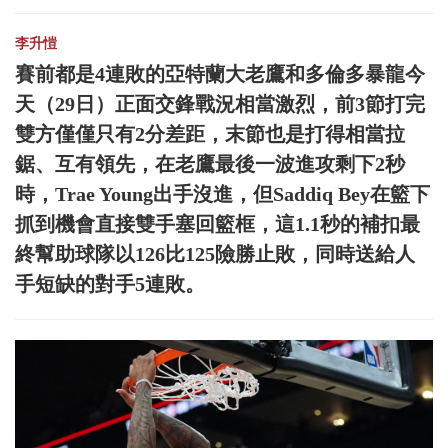
李升愷
賽前都是4連敗的亞特蘭大老鷹和多倫多暴龍今
天（29日）正面交鋒戰況相當激烈，前3節打完
雙方僅僅只有2分差距，末節也是打得相當拉
鋸、互有領先，在老鷹最後一波進攻剩下2秒
時，Trae Young出手沒進，但Saddiq Bey在籃下
抓到機會直接雙手塞回籃框，這1.1秒的補扣最
終幫助球隊以126比125險勝止敗，同時送給人
手短缺的對手5連敗。