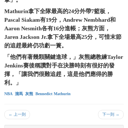
Mathurin拿下全隊最高的24分外帶7籃板，
Pascal Siakam有19分，Andrew Nembhard和
Aaron Nesmith各有16分進帳；灰熊方面，
Jaren Jackson Jr.拿下全場最高25分，可惜末節
的追趕最終仍功虧一簣。
「他們有著幾顆關鍵進球，」灰熊總教練Taylor
Jenkins賽後稱讚對手在決勝時刻有很好的發
揮，「讓我們很難追趕，這是他們應得的勝
利。」
NBA
溜馬
灰熊
Bennedict Mathurin
← 上一則
下一則 →