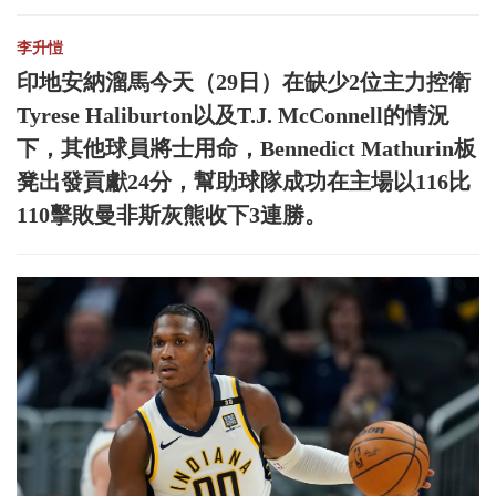
李升愷
印地安納溜馬今天（29日）在缺少2位主力控衛
Tyrese Haliburton以及T.J. McConnell的情況
下，其他球員將士用命，Bennedict Mathurin板
凳出發貢獻24分，幫助球隊成功在主場以116比
110擊敗曼非斯灰熊收下3連勝。