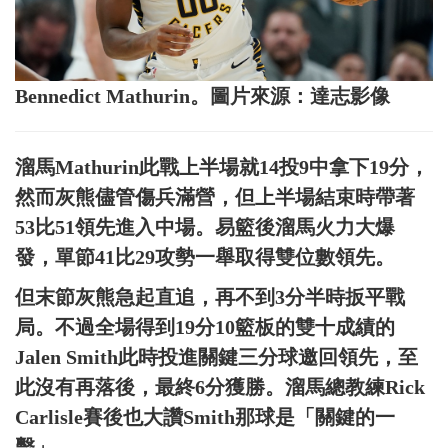
Bennedict Mathurin。圖片來源：達志影像
溜馬Mathurin此戰上半場就14投9中拿下19分，
然而灰熊儘管傷兵滿營，但上半場結束時帶著
53比51領先進入中場。易籃後溜馬火力大爆
發，單節41比29攻勢一舉取得雙位數領先。
但末節灰熊急起直追，再不到3分半時扳平戰
局。不過全場得到19分10籃板的雙十成績的
Jalen Smith此時投進關鍵三分球邀回領先，至
此沒有再落後，最終6分獲勝。溜馬總教練Rick
Carlisle賽後也大讚Smith那球是「關鍵的一
擊」。