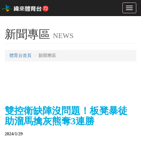
Toggl
naviga
新聞專區
NEWS
體育台首頁
新聞專區
雙控衛缺陣沒問題！板凳暴徒
助溜馬擒灰熊奪3連勝
2024/1/29