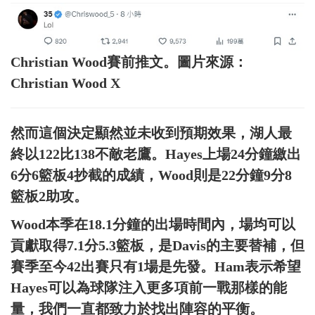
Christian Wood賽前推文。圖片來源：
Christian Wood X
然而這個決定顯然並未收到預期效果，湖人最
終以122比138不敵老鷹。Hayes上場24分鐘繳出
6分6籃板4抄截的成績，Wood則是22分鐘9分8
籃板2助攻。
Wood本季在18.1分鐘的出場時間內，場均可以
貢獻取得7.1分5.3籃板，是Davis的主要替補，但
賽季至今42出賽只有1場是先發。Ham表示希望
Hayes可以為球隊注入更多項前一戰那樣的能
量，我們一直都致力於找出陣容的平衡。