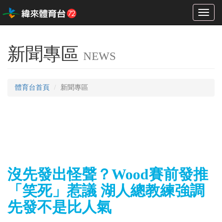
Toggl
naviga
新聞專區
NEWS
體育台首頁
新聞專區
沒先發出怪聲？Wood賽前發推
「笑死」惹議 湖人總教練強調
先發不是比人氣