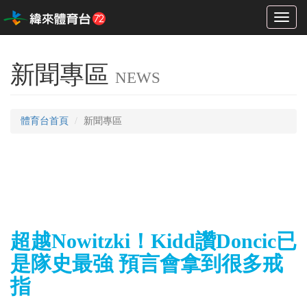
Toggl
naviga
新聞專區
NEWS
體育台首頁
新聞專區
超越Nowitzki！Kidd讚Doncic已
是隊史最強 預言會拿到很多戒
指