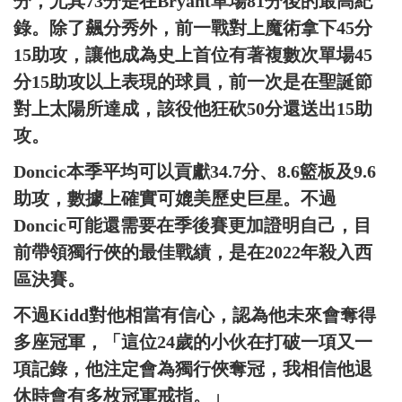
分，尤其73分是在Bryant單場81分後的最高紀
錄。除了飆分秀外，前一戰對上魔術拿下45分
15助攻，讓他成為史上首位有著複數次單場45
分15助攻以上表現的球員，前一次是在聖誕節
對上太陽所達成，該役他狂砍50分還送出15助
攻。
Doncic本季平均可以貢獻34.7分、8.6籃板及9.6
助攻，數據上確實可媲美歷史巨星。不過
Doncic可能還需要在季後賽更加證明自己，目
前帶領獨行俠的最佳戰績，是在2022年殺入西
區決賽。
不過Kidd對他相當有信心，認為他未來會奪得
多座冠軍，「這位24歲的小伙在打破一項又一
項記錄，他注定會為獨行俠奪冠，我相信他退
休時會有多枚冠軍戒指。」