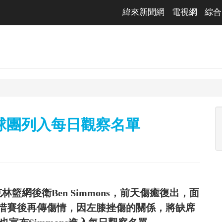
緯來新聞網
電視網
綜合
 球團列入每日觀察名單
籃網後衛Ben Simmons，前天傷癒復出，面
惜賽後再傳傷情，因左膝挫傷的關係，將缺席