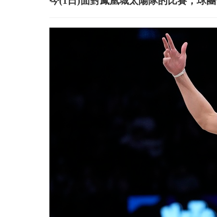
今(1日)面對鳳凰城太陽隊的比賽，球團