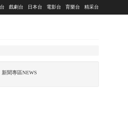
台
戲劇台
日本台
電影台
育樂台
精采台
新聞專區NEWS