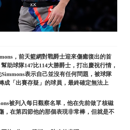
mmons，前天籃網對戰爵士迎來傷癒復出的首
，幫助球隊147比114大勝爵士，打出慶祝行情，
Simmons表示自己並沒有任何問題，被球隊
轉成「出賽存疑」的球員，最終確定無法上
Simmons被列入每日觀察名單，他在先前做了核磁
傷，在第四節他的那個表現非常棒，但就是不