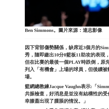
Ben Simmons。圖片來源：達志影像
因下背部傷勢關係，缺席近3個月的Si
秀，隨即繳出10分8籃板11助攻的表現
但在比賽的最後一個PLAY時跌倒，原先
列入「有機會」上場的球員，但後續被
場。
籃網總教練Jacque Vaughn表示:「
共振檢查，好消息是並沒有結構性的受
幸膝蓋出現了腫脹的情況。」