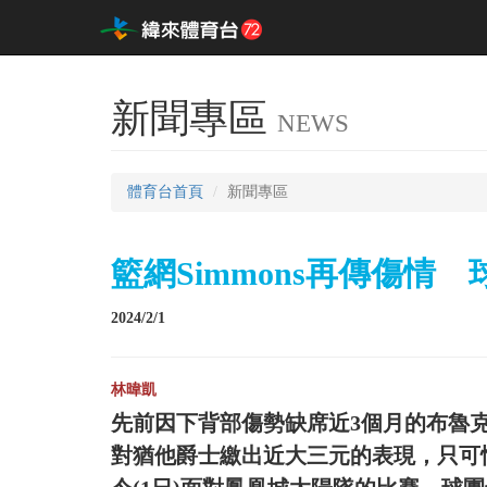
新聞專區
NEWS
體育台首頁
新聞專區
籃網Simmons再傳傷情
2024/2/1
林暐凱
先前因下背部傷勢缺席近3個月的布魯克林
對猶他爵士繳出近大三元的表現，只可