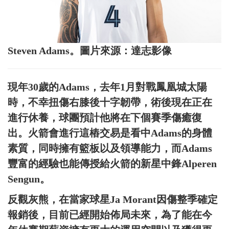
Steven Adams。圖片來源：達志影像
現年30歲的Adams，去年1月對戰鳳凰城太陽
時，不幸扭傷右膝後十字韌帶，術後現在正在
進行休養，球團預計他將在下個賽季傷癒復
出。火箭會進行這樁交易是看中Adams的身體
素質，同時擁有籃板以及領導能力，而Adams
豐富的經驗也能傳授給火箭的新星中鋒Alperen
Sengun。
反觀灰熊，在當家球星Ja Morant因傷整季確定
報銷後，目前已經開始佈局未來，為了能在今