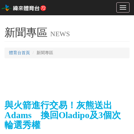
Toggl
naviga
新聞專區
NEWS
體育台首頁
新聞專區
與火箭進行交易！灰熊送出
Adams 換回Oladipo及3個次
輪選秀權