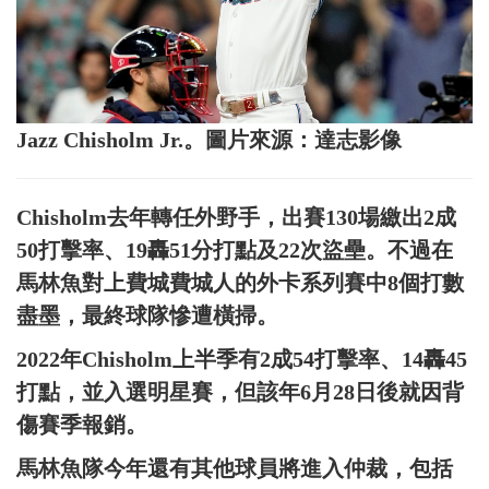
Jazz Chisholm Jr.。圖片來源：達志影像
Chisholm去年轉任外野手，出賽130場繳出2成
50打擊率、19轟51分打點及22次盜壘。不過在
馬林魚對上費城費城人的外卡系列賽中8個打數
盡墨，最終球隊慘遭橫掃。
2022年Chisholm上半季有2成54打擊率、14轟45
打點，並入選明星賽，但該年6月28日後就因背
傷賽季報銷。
馬林魚隊今年還有其他球員將進入仲裁，包括