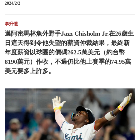
2024/2/2
李升愷
邁阿密馬林魚外野手Jazz Chisholm Jr.在26歲生
日這天得到令他失望的薪資仲裁結果，最終新
年度薪資以球團的價碼262.5萬美元（約台幣
8190萬元）作收，不過仍比他上賽季的74.95萬
美元要多上許多。