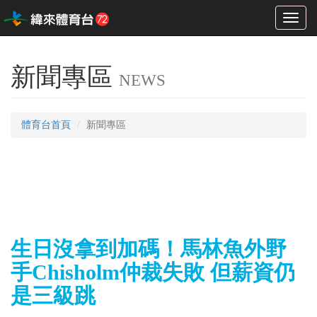
Toggl
naviga
新聞專區
NEWS
體育台首頁
新聞專區
生日沒拿到加碼！馬林魚外野
手Chisholm仲裁失敗 但薪資仍
是三級跳