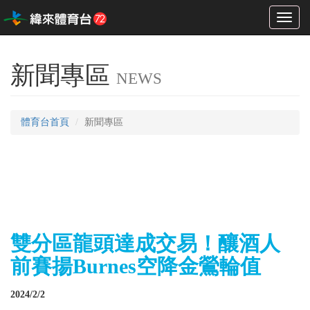
Toggl
naviga
新聞專區
NEWS
體育台首頁
新聞專區
雙分區龍頭達成交易！釀酒人
前賽揚Burnes空降金鶯輪值
2024/2/2