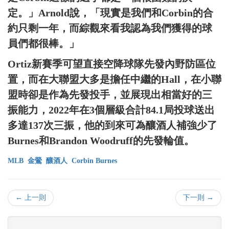
定。」Arnold說，「現實是我們和Corbin的合
約只剩一年，而綜觀來看我認為我們獲得的球
員們都很棒。」
Ortiz新賽季可望直接空降球隊先發內野防區位
置，而在大聯盟大多是擔任中繼的Hall，在小聯
盟時卻是作為先發投手，並展現出相當好的三
振能力，2022年在3個層級合計84.1局投球送出
多達137次三振，他的到來可為釀酒人補強少了
Burnes和Brandon Woodruff的先發輪值。
MLB
金鶯
釀酒人
Corbin Burnes
← 上一則
下一則 →