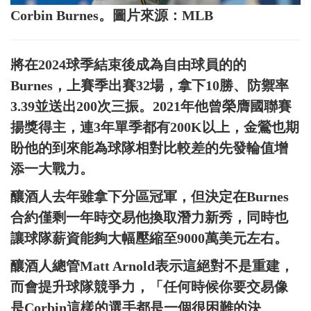
Corbin Burnes。圖片來源：MLB
將在2024球季結束後成為自由球員的的
Burnes，上賽季出賽32場，拿下10勝、防禦率
3.39並送出200次三振。2021年他曾榮膺國聯賽
揚獎得主，連3年單季都有200K以上，金鶯也期
盼他的到來能為球隊相對比較差的先發輪值增
添一大戰力。
釀酒人去年雖拿下分區冠軍，但決定在Burnes
合約僅剩一年時交易他換取潛力新秀，同時也
讓球隊薪資能夠大幅壓縮至9000萬美元左右。
釀酒人總管Matt Arnold表示這絕對不是重建，
而會提升球隊競爭力，「任何時候你要交易像
是Corbin這樣的選手都是一個很困難的決