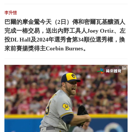
李升愷
巴爾的摩金鶯今天（2日）傳和密爾瓦基釀酒人
完成一樁交易，送出內野工具人Joey Ortiz、左
投DL Hall及2024年選秀會第34順位選秀權，換
來前賽揚獎得主Corbin Burnes。