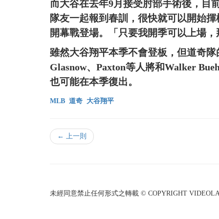
而大谷在去年9月接受肘部手術後，目
隊友一起報到春訓，很快就可以開始揮
開幕戰登場。「只要我開季可以上場，
雖然大谷翔平本季不會登板，但道奇隊
Glasnow、Paxton等人將和Walker Bue
也可能在本季復出。
MLB
道奇
大谷翔平
← 上一則
未經同意禁止任何形式之轉載 © COPYRIGHT VIDEOLAND I