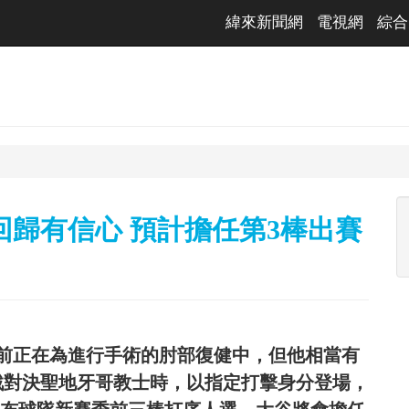
緯來新聞網
電視網
綜合
歸有信心 預計擔任第3棒出賽
前正在為進行手術的肘部復健中，但他相當有
幕戰對決聖地牙哥教士時，以指定打擊身分登場，