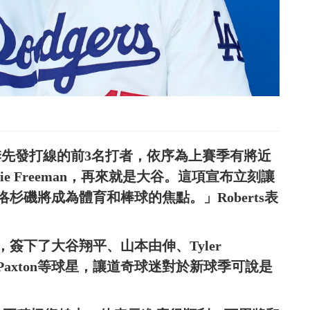
開季先發打線的前3名打者，依序為上賽季有將近
eddie Freeman，再來就是大谷。這項宣布立刻讓
杉磯將成為體育和棒球的焦點。」Roberts表
簽下了大谷翔平、山本由伸、Tyler
和James Paxton等球星，讓道奇球迷對於新球季可說是