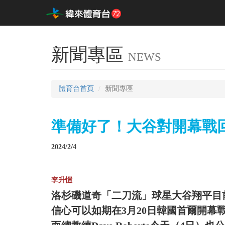
新聞專區
NEWS
體育台首頁
新聞專區
準備好了！大谷對開幕戰回
2024/2/4
李升愷
洛杉磯道奇「二刀流」球星大谷翔平目
信心可以如期在3月20日韓國首爾開