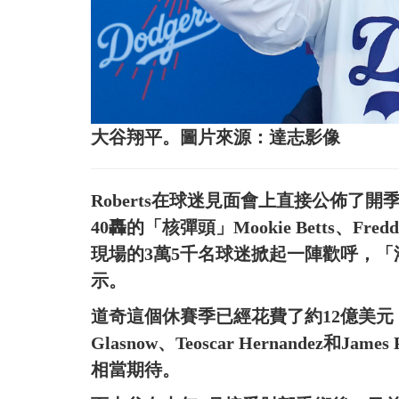
大谷翔平。圖片來源：達志影像
Roberts在球迷見面會上直接公佈了
40轟的「核彈頭」Mookie Betts、Fr
現場的3萬5千名球迷掀起一陣歡呼，「洛
示。
道奇這個休賽季已經花費了約12億美元，
Glasnow、Teoscar Hernandez
相當期待。