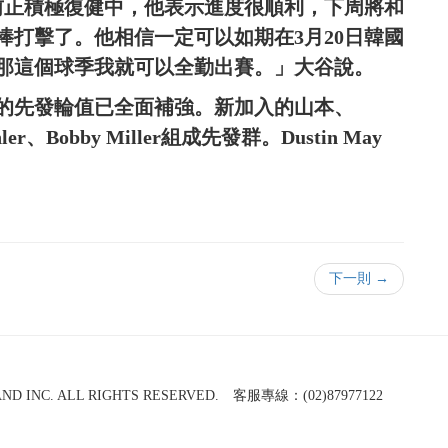
前正積極復健中，他表示進度很順利，下周將和
棒打擊了。他相信一定可以如期在3月20日韓國
那這個球季我就可以全勤出賽。」大谷說。
的先發輪值已全面補強。新加入的山本、
hler、Bobby Miller組成先發群。Dustin May
下一則 →
NC. ALL RIGHTS RESERVED. 客服專線：(02)87977122