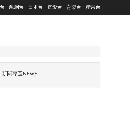
台
戲劇台
日本台
電影台
育樂台
精采台
新聞專區NEWS