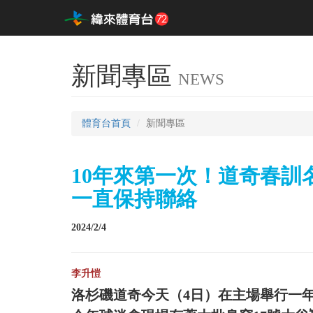
新聞專區
NEWS
體育台首頁
新聞專區
10年來第一次！道奇春訓名
一直保持聯絡
2024/2/4
李升愷
洛杉磯道奇今天（4日）在主場舉行一