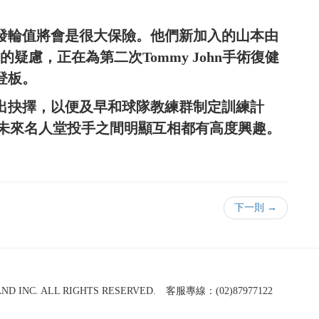
隊先發輪值將會是很大保險。他們新加入的山本由
病史的疑慮，正在為第二次Tommy John手術復健
就登板。
會做出抉擇，以便及早和球隊教練群制定訓練計
未來名人堂投手之間明顯互相都有高度興趣。
下一則 →
NC. ALL RIGHTS RESERVED. 客服專線：(02)87977122