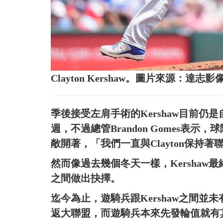
Clayton Kershaw。圖片來源：達志影
季後接受左肩手術的Kershaw目前
週，不過總管Brandon Gomes表
敞開著，「我們一直與Clayton保持
然而像過去幾個冬天一樣，Kersha
之間做出抉擇。
迄今為止，遊騎兵跟Kershaw之間並未
返大聯盟，而遊騎兵本來先發輪值就有