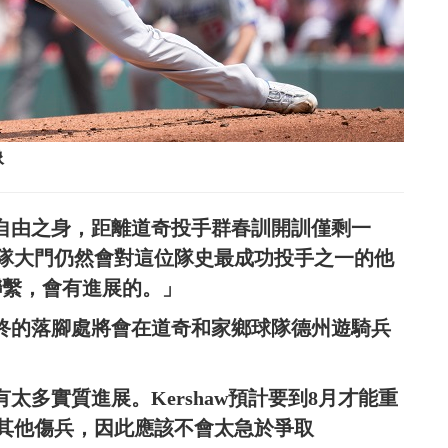
像
仍是自由之身，距離道奇投手群春訓開訓僅剩一
示，球隊大門仍然會對這位隊史最成功投手之一的他
著聯繫，會有進展的。」
w最終的落腳處將會在道奇和家鄉球隊德州遊騎兵
有太多實質進展。Kershaw預計要到8月才能重
其他傷兵，因此應該不會太急於爭取