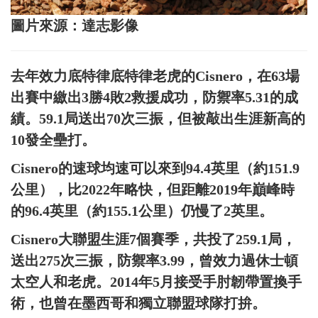
圖片來源：達志影像
去年效力底特律底特律老虎的Cisnero，在63場
出賽中繳出3勝4敗2救援成功，防禦率5.31的成
績。59.1局送出70次三振，但被敲出生涯新高的
10發全壘打。
Cisnero的速球均速可以來到94.4英里（約151.9
公里），比2022年略快，但距離2019年巔峰時
的96.4英里（約155.1公里）仍慢了2英里。
Cisnero大聯盟生涯7個賽季，共投了259.1局，
送出275次三振，防禦率3.99，曾效力過休士頓
太空人和老虎。2014年5月接受手肘韌帶置換手
術，也曾在墨西哥和獨立聯盟球隊打拚。