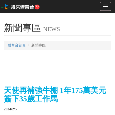
Toggl
naviga
新聞專區
NEWS
體育台首頁
新聞專區
天使再補強牛棚 1年175萬美元
簽下35歲工作馬
2024/2/5