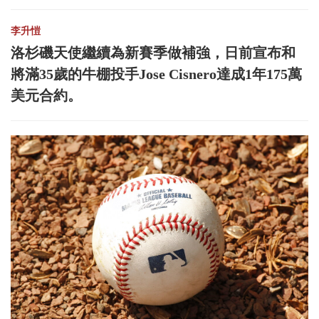
李升愷
洛杉磯天使繼續為新賽季做補強，日前宣布和
將滿35歲的牛棚投手Jose Cisnero達成1年175萬
美元合約。