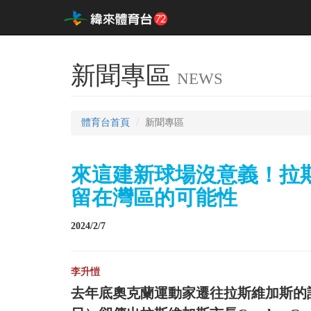
新聞專區
NEWS
體育台首頁
新聞專區
來這建新球場沒意義！拉
留在灣區的可能性
2024/2/7
李升愷
去年底奧克蘭運動家遷往拉斯維加斯的