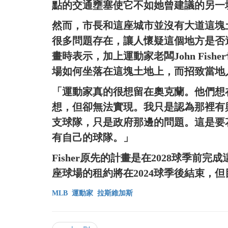
點的交通壅塞使它不如她曾建議的另一
然而，市長和這座城市並沒有大道這塊
很多問題存在，讓人懷疑這個地方是否適合
畫時表示，加上運動家老闆John Fis
場如何坐落在這塊土地上，而招致當地
「運動家真的很想留在奧克蘭。他們想在
想，但卻無法實現。我只是認為那裡有
支球隊，只是政府那邊的問題。這是要
有自己的球隊。」
Fisher原先的計畫是在2028球季
座球場的租約將在2024球季後結束，但目
MLB
運動家
拉斯維加斯