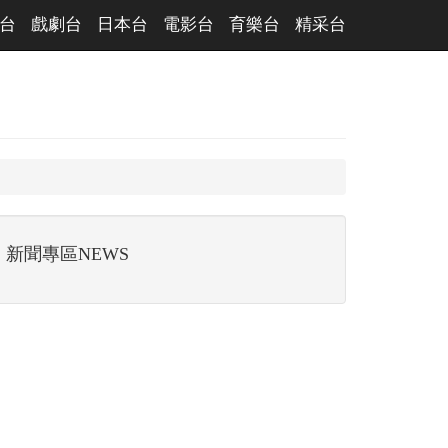
台
戲劇台
日本台
電影台
育樂台
精采台
新聞專區NEWS