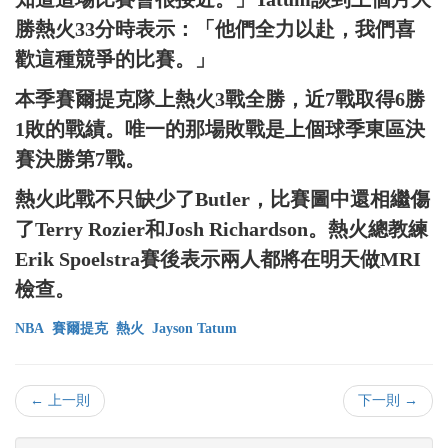
勝熱火33分時表示：「他們全力以赴，我們喜
歡這種競爭的比賽。」
本季賽爾提克隊上熱火3戰全勝，近7戰取得6勝
1敗的戰績。唯一的那場敗戰是上個球季東區決
賽決勝第7戰。
熱火此戰不只缺少了Butler，比賽圖中還相繼傷
了Terry Rozier和Josh Richardson。熱火總教練
Erik Spoelstra賽後表示兩人都將在明天做MRI
檢查。
NBA
賽爾提克
熱火
Jayson Tatum
← 上一則
下一則 →