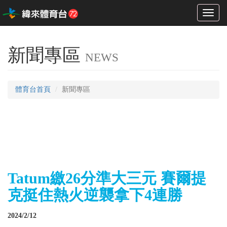
Toggl
naviga
新聞專區
NEWS
體育台首頁
新聞專區
Tatum繳26分準大三元 賽爾提
克挺住熱火逆襲拿下4連勝
2024/2/12