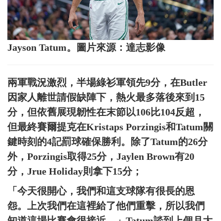
Jayson Tatum。圖片來源：達志影像
兩軍戰況激烈，半場綠衫軍領先9分，在Butler
因家人離世請假缺陣下，熱火最多落後來到15
分，但依舊展現韌性在末節以106比104反超，
但最終賽爾提克在Kristaps Porzingis和Tatum關
鍵時刻的4記罰球確保勝利。除了Tatum的26分
外，Porzingis取得25分，Jaylen Brown有20
分，Jrue Holiday則拿下15分；
「今天很開心，我們和這支球隊有很長的恩
怨。上次我們在這裡給了他們重擊，所以我們
知道這場比賽會很接近。」Tatum談到上個月大