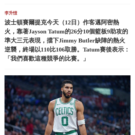
李升愷
波士頓賽爾提克今天（12日）作客邁阿密熱
火，靠著Jayson Tatum的26分10個籃板9助攻的
準大三元表現，擋下Jimmy Butler缺陣的熱火
逆襲，終場以110比106取勝。Tatum賽後表示：
「我們喜歡這種競爭的比賽。」