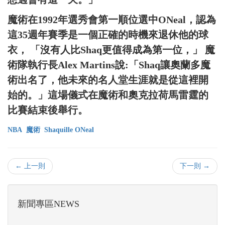
魔術在1992年選秀會第一順位選中ONeal，認為
這35週年賽季是一個正確的時機來退休他的球
衣， 「沒有人比Shaq更值得成為第一位，」 魔
術隊執行長Alex Martins說:「Shaq讓奧蘭多魔
術出名了，他未來的名人堂生涯就是從這裡開
始的。」這場儀式在魔術和奧克拉荷馬雷霆的
比賽結束後舉行。
NBA
魔術
Shaquille ONeal
← 上一則
下一則 →
新聞專區NEWS