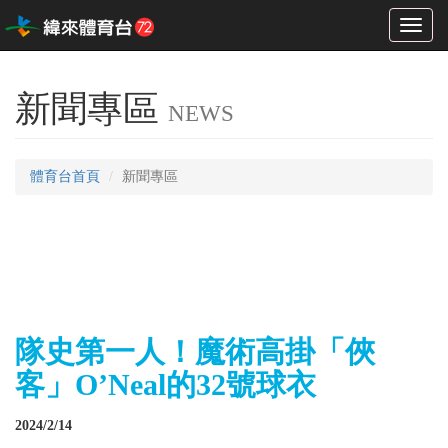
Toggl
naviga
新聞專區
NEWS
體育台首頁
新聞專區
隊史第一人！魔術高掛「俠
客」O’Neal的32號球衣
2024/2/14