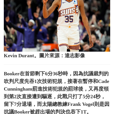
Kevin Durant。圖片來源：達志影像
Booker在首節剩下6分36秒時，因為抗議裁判的
吹判尺度先吞1次技術犯規，接著在暫停和Cade
Cunningham罰進技術犯規的罰球後，又再度領
到第2次直接遭到驅逐，此戰只打了5分24秒，
留下7分退場，而太陽總教練Frank Vogel則是因
抗議Booker被趕出場的判決也吞下1T。