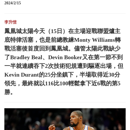
2024/2/15
李升愷
鳳凰城太陽今天（15日）在主場迎戰聯盟爐主
底特律活塞，也是前總教練Monty Williams轉
戰活塞後首度回到鳳凰城。儘管太陽此戰缺少
了Bradley Beal、Devin Booker又在第一節不到
一半就連續吞下2次技術犯規遭到驅逐出場，但
Kevin Durant的25分坐鎮下，半場取得近30分
領先，最終就以116比100輕鬆拿下近6戰的第5
勝。