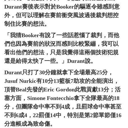
Durant賽後表示對於Booker的驅逐令雖感到意
外，但可以理解在賽前衝突風波過後裁判想控
制住比賽的想法。
「我猜Booker有說了一些話惹惱了裁判，而他
們也因為賽前的狀況而感到比較緊繃，我可以
看出他們的想法，只是我覺得這兩個技術犯規
還是給得太快了一些。」Durant說。
Durant只打了30分鐘就拿下全場最高25分，
Jusuf Nurkic有10分13籃板7助攻的全能演出，
頂替Beal先發的Eric Gordon此戰貢獻13分；活
塞方面，Simone Fontecchio拿下全隊最高的18
分，但團隊命中率不到4成，且罰球命中率甚至
不到6成4，22罰僅14中，特別是第2節單節僅16
分進帳成為致命傷。