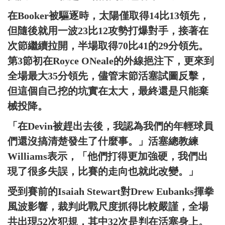
在Booker被驅逐時，太陽僅取得14比13領先，
但隨後就用一波23比12攻勢打爆對手，接著在
次節繼續拉開，半場取得70比41的29分領先。
第3節初在Royce ONeale的外線挹注下，更來到
全場最大35分領先，儘管末節活塞試圖反擊，
但這個自己挖的坑實在太大，最終還是只能棄
械投降。
「在Devin被趕出去後，我認為我們的年輕球員
們還沒搞清楚發生了什麼事。」活塞總教練
Williams表示，「他們打得更加強硬，我們出
現了很多失誤，比賽的走向也就此改變。」
受到賽前的Isaiah Stewart對Drew Eubanks揮拳
風波影響，裁判此戰尺度抓得比較嚴謹，全場
共出現52次犯規，其中32次是判在活塞身上。