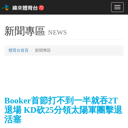
Toggl
naviga
新聞專區
NEWS
體育台首頁
新聞專區
Booker首節打不到一半就吞2T
退場 KD砍25分領太陽軍團擊退
活塞