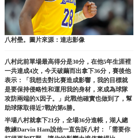
八村壘。圖片來源：達志影像
八村此前單場最高得分是30分，在他5年生涯裡
一共達成4次，今天破繭而出拿下36分，賽後他
表示：「我想去對比賽造成影響，我的目標就
是要保持侵略性和運用我的身材，來成為球隊
攻防兩端的X因子。」此戰他確實也做到了，幫
助球隊取得近7戰的第6勝。
半場八村就拿下21分，全場36分進帳，湖人總
教練Darvin Ham說他一直告訴八村：「需要你