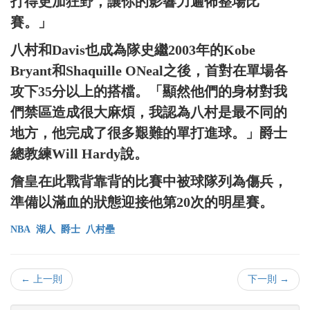
打得更加狂野，讓你的影響力遍佈整場比
賽。」
八村和Davis也成為隊史繼2003年的Kobe
Bryant和Shaquille ONeal之後，首對在單場各
攻下35分以上的搭檔。「顯然他們的身材對我
們禁區造成很大麻煩，我認為八村是最不同的
地方，他完成了很多艱難的單打進球。」爵士
總教練Will Hardy說。
詹皇在此戰背靠背的比賽中被球隊列為傷兵，
準備以滿血的狀態迎接他第20次的明星賽。
NBA
湖人
爵士
八村壘
← 上一則
下一則 →