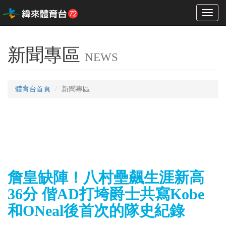
Toggl
naviga
新聞專區
NEWS
體育台首頁
新聞專區
詹皇缺陣！八村壘飆生涯新高
36分 偕AD打垮爵士共寫Kobe
和ONeal後首次的隊史紀錄