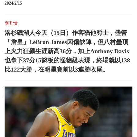
2024/2/15
李升愷
洛杉磯湖人今天（15日）作客猶他爵士，儘管
「詹皇」LeBron James因傷缺陣，但八村壘頂
上火力狂飆生涯新高36分，加上Anthony Davis
也拿下37分15籃板的怪物級表現，終場就以138
比122大勝，在明星賽前以3連勝收尾。