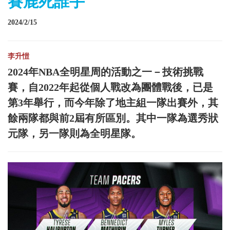
賽鹿死誰手
2024/2/15
李升愷
2024年NBA全明星周的活動之一－技術挑戰
賽，自2022年起從個人戰改為團體戰後，已是
第3年舉行，而今年除了地主組一隊出賽外，其
餘兩隊都與前2屆有所區別。其中一隊為選秀狀
元隊，另一隊則為全明星隊。