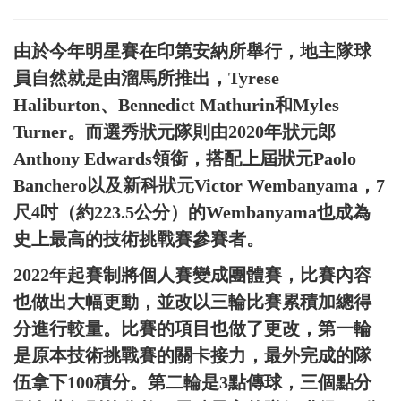
由於今年明星賽在印第安納所舉行，地主隊球
員自然就是由溜馬所推出，Tyrese
Haliburton、Bennedict Mathurin和Myles
Turner。而選秀狀元隊則由2020年狀元郎
Anthony Edwards領銜，搭配上屆狀元Paolo
Banchero以及新科狀元Victor Wembanyama，7
尺4吋（約223.5公分）的Wembanyama也成為
史上最高的技術挑戰賽參賽者。
2022年起賽制將個人賽變成團體賽，比賽內容
也做出大幅更動，並改以三輪比賽累積加總得
分進行較量。比賽的項目也做了更改，第一輪
是原本技術挑戰賽的關卡接力，最外完成的隊
伍拿下100積分。第二輪是3點傳球，三個點分