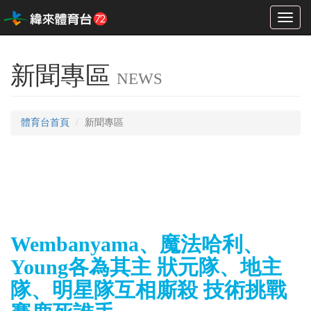
Toggl
naviga
新聞專區
NEWS
體育台首頁
新聞專區
Wembanyama、魔法哈利、
Young各為其主 狀元隊、地主
隊、明星隊互相廝殺 技術挑戰