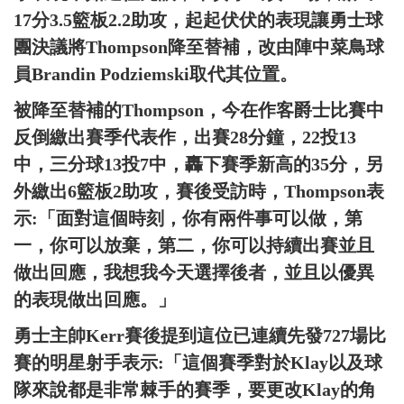
17分3.5籃板2.2助攻，起起伏伏的表現讓勇士球
團決議將Thompson降至替補，改由陣中菜鳥球
員Brandin Podziemski取代其位置。
被降至替補的Thompson，今在作客爵士比賽中
反倒繳出賽季代表作，出賽28分鐘，22投13
中，三分球13投7中，轟下賽季新高的35分，另
外繳出6籃板2助攻，賽後受訪時，Thompson表
示:「面對這個時刻，你有兩件事可以做，第
一，你可以放棄，第二，你可以持續出賽並且
做出回應，我想我今天選擇後者，並且以優異
的表現做出回應。」
勇士主帥Kerr賽後提到這位已連續先發727場比
賽的明星射手表示:「這個賽季對於Klay以及球
隊來說都是非常棘手的賽季，要更改Klay的角