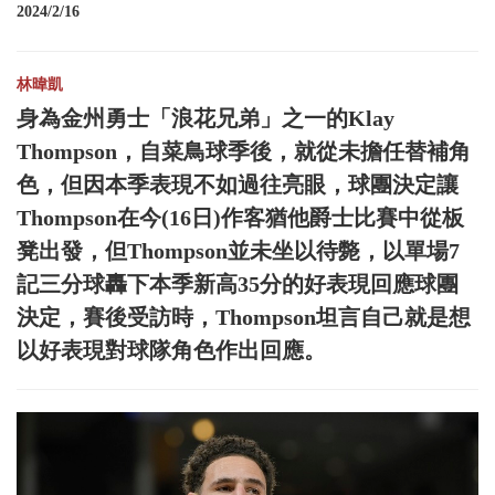
2024/2/16
林暐凱
身為金州勇士「浪花兄弟」之一的Klay
Thompson，自菜鳥球季後，就從未擔任替補角
色，但因本季表現不如過往亮眼，球團決定讓
Thompson在今(16日)作客猶他爵士比賽中從板
凳出發，但Thompson並未坐以待斃，以單場7
記三分球轟下本季新高35分的好表現回應球團
決定，賽後受訪時，Thompson坦言自己就是想
以好表現對球隊角色作出回應。