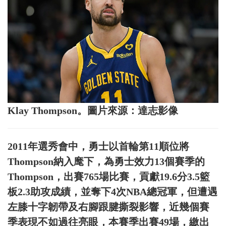
Klay Thompson。圖片來源：達志影像
2011年選秀會中，勇士以首輪第11順位將
Thompson納入麾下，為勇士效力13個賽季的
Thompson，出賽765場比賽，貢獻19.6分3.5籃
板2.3助攻成績，並奪下4次NBA總冠軍，但遭遇
左膝十字韌帶及右腳跟腱撕裂影響，近幾個賽
季表現不如過往亮眼，本賽季出賽49場，繳出