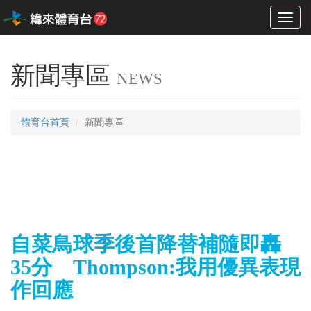
Toggl
naviga
新聞專區
NEWS
體育台首頁
新聞專區
自菜鳥球季後首降替補隨即轟
35分 Thompson:我用優異表現
作回應