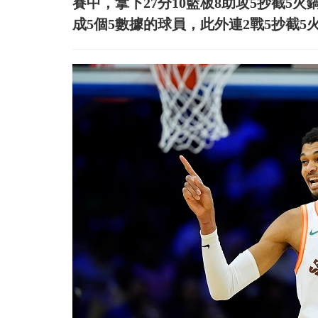
賽中，拿下27分10籃板8助攻5抄截5
成5個5數據的球員，此外連2戰5抄截5火鍋此