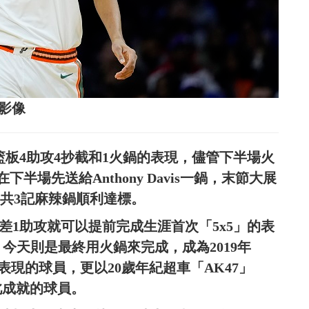
志影像
分8籃板4助攻4抄截和1火鍋的表現，儘管下半場火
場先送給Anthony Davis一鍋，末節大展
eaves共3記麻辣鍋順利達標。
王僅差1助攻就可以提前完成生涯首次「5x5」的表
鍋，今天則是最終用火鍋來完成，成為2019年
x5」表現的球員，更以20歲年紀超車「AK47」
達成此成就的球員。