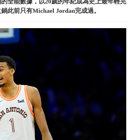
火鍋的全能數據，以20歲的年紀成為史上最年輕完
前只有Michael Jordan完成過。