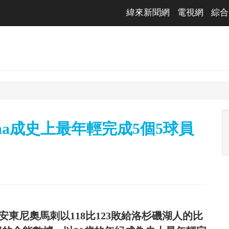
緯來新聞網
電視網
綜合
ama成史上最年輕完成5個5球員
日）在聖安東尼奧馬刺以118比123敗給洛杉磯湖人的比