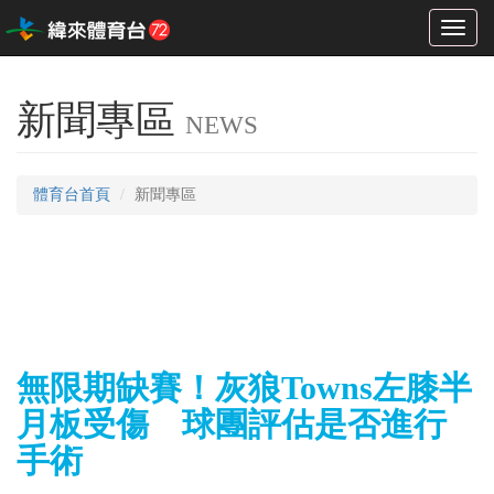
Toggl
naviga
新聞專區
NEWS
體育台首頁
新聞專區
無限期缺賽！灰狼Towns左膝半
月板受傷 球團評估是否進行
手術