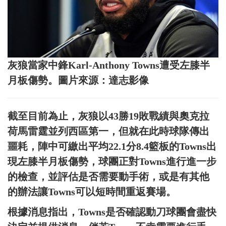
灰狼當家中鋒Karl-Anthony Towns遭受左膝半
月板傷勢。圖片來源：達志影像
截至目前為止，灰狼以43勝19敗戰績與奧克拉
荷馬雷霆並列西區第一，但就在此時球隊傳出
噩耗，陣中可繳出平均22.1分8.4籃板的Towns出
現左膝半月板傷勢，球團正對Towns進行進一步
的檢查，並評估是否需要動手術，或是有其他
的辦法讓Towns可以短時間重返賽場。
根據消息指出，Towns是否確認動刀球團會盡快