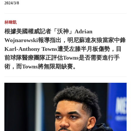
2024/3/8
林暐凱
根據美國權威記者「沃神」Adrian
Wojnarowski報導指出，明尼蘇達灰狼當家中鋒
Karl-Anthony Towns遭受左膝半月板傷勢，目
前球隊醫療團隊正評估Towns是否需要進行手
術，而Towns將無限期缺賽。