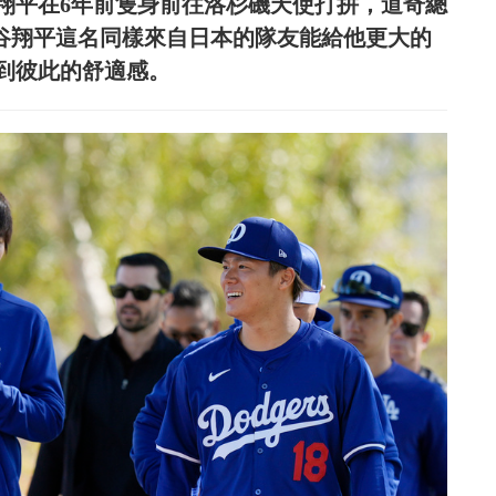
翔平在6年前隻身前往洛杉磯天使打拼，道奇總
擁有大谷翔平這名同樣來自日本的隊友能給他更大的
到彼此的舒適感。