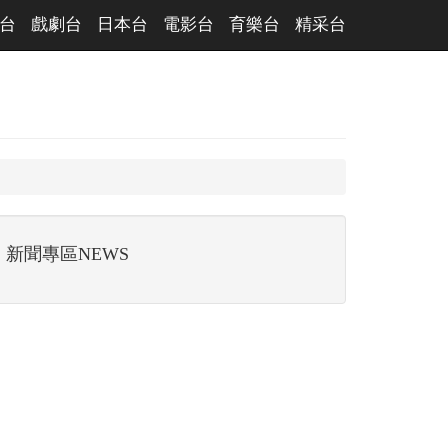
台
戲劇台
日本台
電影台
育樂台
精采台
新聞專區NEWS