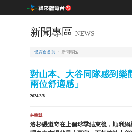
新聞專區
NEWS
體育台首頁
新聞專區
對山本、大谷同隊感到樂觀 
兩位舒適感」
2024/3/8
林暐凱
洛杉磯道奇在上個球季結束後，順利網