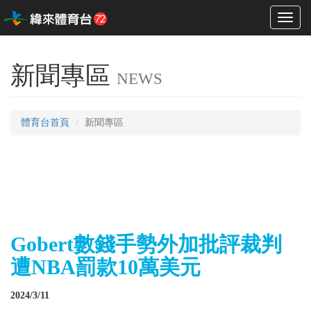
Toggl
naviga
新聞專區
NEWS
體育台首頁
新聞專區
Gobert數錢手勢外加批評裁判
遭NBA罰款10萬美元
2024/3/11