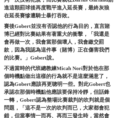
進這顆罰球後再度戰平進入延長賽，最終灰狼
在延長賽慘遭騎士暴打吞敗。
賽後Gobert並沒有否認他的行為目的，直言賭
博已經對比賽結果有著重大的衝擊，「我還是
會再做一次，我會當那個壞人，我會繳交罰
款，因為我認為這件事（賭博）正在傷害我們
的比賽。」Gobert說。
不過當時的代班總教練Micah Nori對於他在那
個時機點做出這樣的行為就不是這麼滿意了，
認為Gobert應該再更聰明一些。對此Gobert也
承認在那個時機點他應該要保持冷靜，但話鋒
一轉，Gobert認為整場比賽裁判的吹判就是個
問題，「這不是一次的吹判而已，大家都會犯
錯，但當事情一而再、再而三發生時，當然會