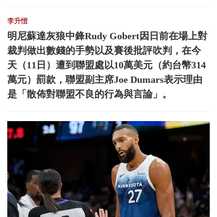
李升愷
明尼蘇達灰狼中鋒Rudy Gobert因日前在場上對
裁判做出數錢的手勢以及賽後批評吹判，在今
天（11日）遭到聯盟處以10萬美元（約台幣314
萬元）罰款，聯盟副主席Joe Dumars表示理由
是「散佈對聯盟不良的行為與言論」。