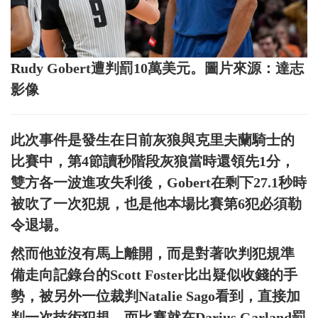
Rudy Gobert遭判罰10萬美元。圖片來源：達志
影像
此次事件是發生在日前灰狼與克里夫蘭騎士的
比賽中，第4節讀秒階段灰狼當時還領先1分，
雙方各一波進攻失利後，Gobert在剩下27.1秒時
被吹了一次犯規，也是他本場比賽第6犯必須勒
令退場。
然而他並沒有馬上離開，而是對著吹判犯規準
備走向記錄台的Scott Foster比出疑似收錢的手
勢，被另外一位裁判Natalie Sago看到，直接加
判一次技術犯規，而比賽就在Darius Garland罰