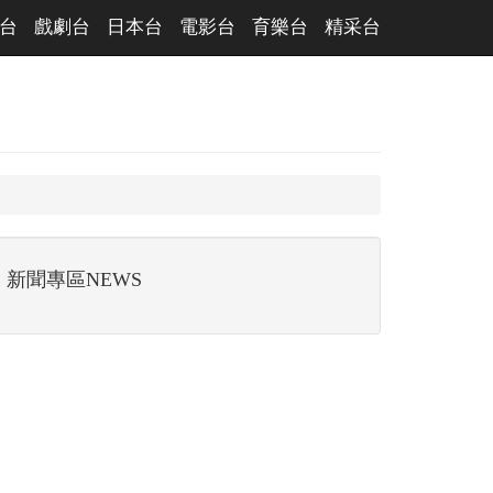
台
戲劇台
日本台
電影台
育樂台
精采台
新聞專區NEWS