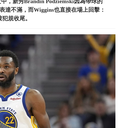
Brandin Podziemski因為帶球的
向其表達不滿，而Wiggins也直接在場上回擊：
被犯規收尾。