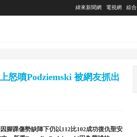
緯來新聞網
電視網
綜合
上怒噴Podziemski 被網友抓出
rry因腳踝傷勢缺陣下仍以112比102成功復仇聖安