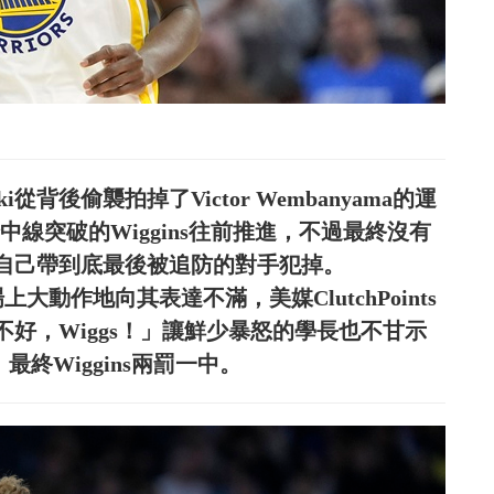
i從背後偷襲拍掉了Victor Wembanyama的運
後傳給中線突破的Wiggins往前推進，不過最終沒有
，而是自己帶到底最後被追防的對手犯掉。
在場上大動作地向其表達不滿，美媒ClutchPoints
託好不好，Wiggs！」讓鮮少暴怒的學長也不甘示
終Wiggins兩罰一中。