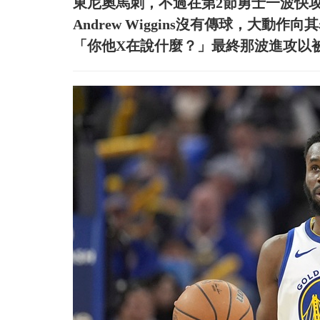
東尼奧馬刺，不過在第2節勇士一波快攻中，新秀
Andrew Wiggins沒有傳球，大動作
「你他X在說什麼？」最終那波進攻以