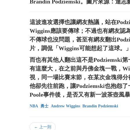
Brandin Podziemski。圖片來源：達
這波進攻選擇也讓網友熱議，站在Podz
Wiggins應該要傳球；不過也有網友認
不傳球也沒問題，甚至有網友翻出Podz
片，調侃「Wiggins可能想起了這球。
而也有其他人翻出這不是Podziemski
有這麼大，在之前與丹佛金塊一戰，Wiggi
視，同一場比賽末節，在某次金塊得分後，Po
他卻先往前跑，讓Podziemski也抱怨
Poole事件後，是否又有新一波茶壺風
NBA
勇士
Andrew Wiggins
Brandin Podziemski
← 上一則