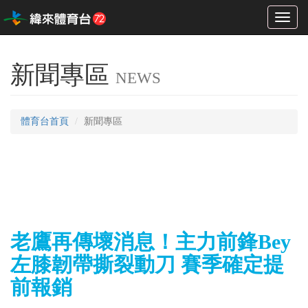
Toggl
naviga
新聞專區
NEWS
體育台首頁
新聞專區
老鷹再傳壞消息！主力前鋒Bey
左膝韌帶撕裂動刀 賽季確定提
前報銷