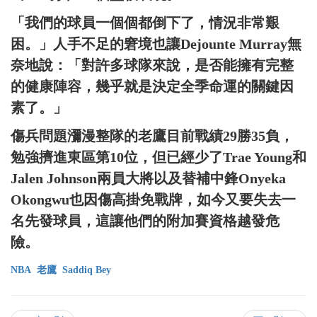
「我們的球員一個個都倒下了，情況非常艱
困。」人手不足的窘境也讓Dejounte Murray無
奈地說：「對許多球隊來說，是否能擁有完整
的健康陣容，幾乎就是決定全季命運的關鍵因
素了。」
傷兵問題瀰漫整隊的老鷹目前戰績29勝35負，
勉強擠進東區第10位，但已經少了Trae Young和
Jalen Johnson兩員大將以及替補中鋒Onyeka
Okongwu也因傷高掛免戰牌，如今又要失去一
名先發球員，這讓他們的附加賽資格越發危
險。
NBA
老鷹
Saddiq Bey