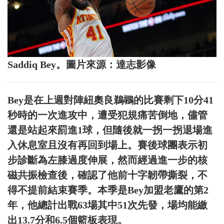
Saddiq Bey。圖片來源：達志影像
Bey是在上週對陣紐奧良鵜鶘的比賽剩下10分41
秒時的一次進攻中，遭受犯規痛苦倒地，儘管
還是站起來罰進1球，但隨後就一拐一拐退場進
入休息室且沒有再回到場上。賽後球團表示初
步診斷為左膝過度伸展，然而經過進一步的核
磁共振檢查後，確認了他前十字韌帶撕裂，不
得不提前結束賽季。本季是Bey加盟老鷹的第2
年，他總計出戰63場其中51次先發，場均能繳
出13.7分和6.5個籃板表現。