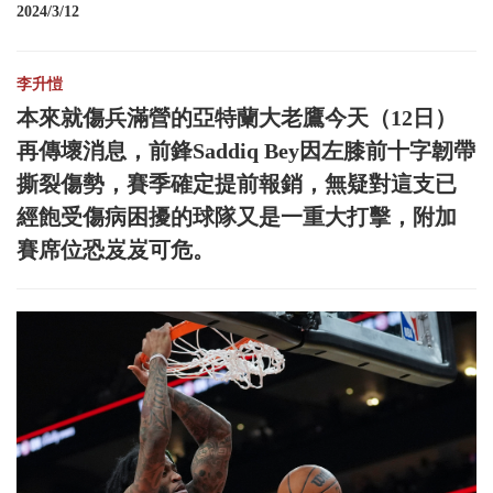
2024/3/12
李升愷
本來就傷兵滿營的亞特蘭大老鷹今天（12日）
再傳壞消息，前鋒Saddiq Bey因左膝前十字韌帶
撕裂傷勢，賽季確定提前報銷，無疑對這支已
經飽受傷病困擾的球隊又是一重大打擊，附加
賽席位恐岌岌可危。