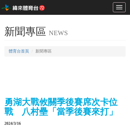
Toggl
naviga
新聞專區
NEWS
體育台首頁
新聞專區
勇湖大戰攸關季後賽席次卡位
戰 八村壘「當季後賽來打」
2024/3/16