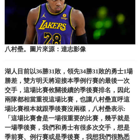
八村壘。圖片來源：達志影像
湖人目前以36勝31敗，領先34勝31敗的勇士1場
勝差，雙方明天將迎接本季例行賽的最後一次
交手，這場比賽攸關後續的季後賽排名，因此
兩隊都相當重視這場比賽，也讓八村壘直呼這
場比賽根本就跟季後賽沒兩樣，八村壘表示:
「這場比賽會是一場很重要的比賽，幾乎就是
一場季後賽，我們和勇士有很多次交手，想是
季前賽、例行賽或是季後賽，我想我們很熟悉