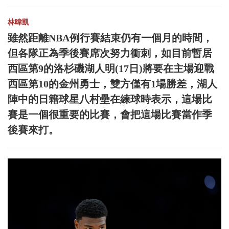
林暐凱
雖然距離NBA例行賽結束仍有一個月的時間，
但各隊正為季後賽席次努力衝刺，如目前暫居
西區第9的洛杉磯湖人明(17日)將要在主場迎戰
西區第10的金州勇士，雙方僅有1場勝差，湖人
陣中的日籍球星八村壘在練球時表示，這場比
賽是一個很重要的比賽，會把這場比賽當作季
後賽來打。