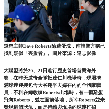
道奇主帥Dave Roberts險遭蛋洗，南韓警方稱已
找到疑似「丟蛋者」。圖片來源：達志影像
大聯盟將於20、21日進行歷史首場首爾海外
賽，在昨天道奇全隊抵達仁川機場時，現場擠
滿球迷迎接包含大谷翔平夫婦在內的全體隊職
員，不料在總教練Roberts出場時，有一顆雞蛋
飛向Roberts，並在面前落地，所幸Roberts並未
發現這個狀況，而是持續與現場的球迷打招