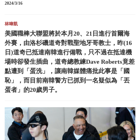
2024/3/16
林暐凱
美國職棒大聯盟將於本月20、21日進行首爾海
外賽，由洛杉磯道奇對戰聖地牙哥教士，昨(16
日)道奇已抵達南韓進行備戰，只不過在抵達機
場時卻發生插曲，道奇總教練Dave Roberts竟差
點遭到「蛋洗」，讓南韓媒體痛批此事是「國
恥」，而目前南韓警方已抓到一名疑似為「丟
蛋者」的20歲男子。