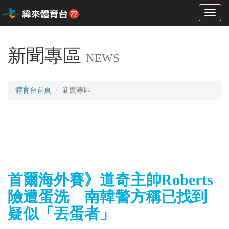
Toggl
naviga
新聞專區
NEWS
體育台首頁
新聞專區
首爾海外賽》道奇主帥Roberts
險遭蛋洗 南韓警方稱已找到
疑似「丟蛋者」