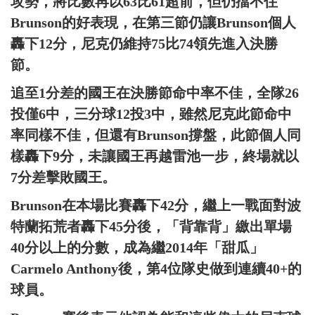
攻勢，將比數再以63比61超前，但仍擋不住
Brunson的好表現，在第三節仍讓Brunson個人
轟下12分，尼克仍維持75比74領先進入決勝
節。
追至1分差的國王在決勝節命中率不佳，全隊26
投僅6中，三分球12投3中，雖然尼克此節命中
率同樣不佳，但還有Brunson撐盤，此節個人同
樣轟下9分，未讓國王再越雷池一步，終場就以
7分差擊敗國王。
Brunson在本場比賽轟下42分，繼上一戰面對波
特蘭拓荒者轟下45分後，「背靠背」繳出單場
40分以上的分數，成為繼2014年「甜瓜」
Carmelo Anthony後，第4位隊史做到連續40+的
球員。