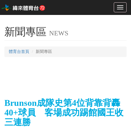
Toggl
naviga
新聞專區
NEWS
體育台首頁
新聞專區
Brunson成隊史第4位背靠背轟
40+球員 客場成功踢館國王收
三連勝