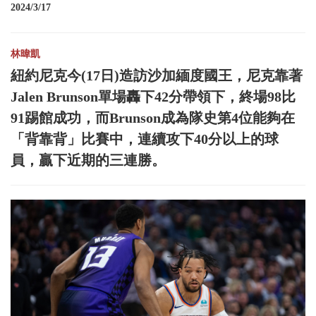
2024/3/17
林暐凱
紐約尼克今(17日)造訪沙加緬度國王，尼克靠著
Jalen Brunson單場轟下42分帶領下，終場98比
91踢館成功，而Brunson成為隊史第4位能夠在
「背靠背」比賽中，連續攻下40分以上的球
員，贏下近期的三連勝。