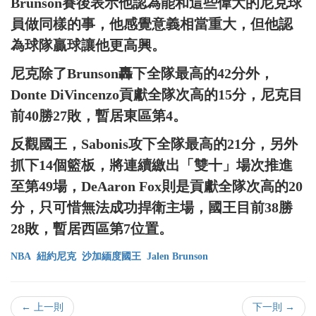
Brunson賽後表示他認為能和這些偉大的尼克球
員做同樣的事，他感覺意義相當重大，但他認
為球隊贏球讓他更高興。
尼克除了Brunson轟下全隊最高的42分外，
Donte DiVincenzo貢獻全隊次高的15分，尼克目
前40勝27敗，暫居東區第4。
反觀國王，Sabonis攻下全隊最高的21分，另外
抓下14個籃板，將連續繳出「雙十」場次推進
至第49場，DeAaron Fox則是貢獻全隊次高的20
分，只可惜無法成功捍衛主場，國王目前38勝
28敗，暫居西區第7位置。
NBA
紐約尼克
沙加緬度國王
Jalen Brunson
← 上一則
下一則 →