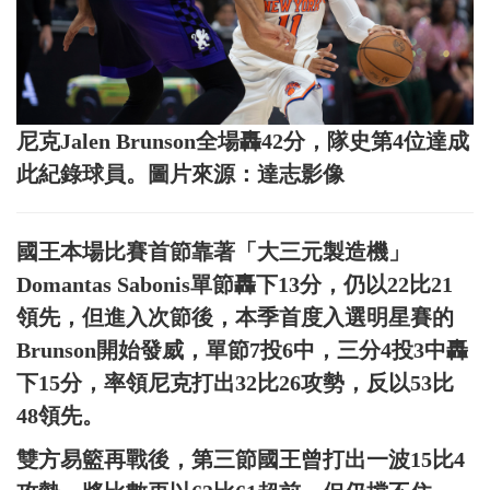
尼克Jalen Brunson全場轟42分，隊史第4位達成
此紀錄球員。圖片來源：達志影像
國王本場比賽首節靠著「大三元製造機」
Domantas Sabonis單節轟下13分，仍以22比21
領先，但進入次節後，本季首度入選明星賽的
Brunson開始發威，單節7投6中，三分4投3中轟
下15分，率領尼克打出32比26攻勢，反以53比
48領先。
雙方易籃再戰後，第三節國王曾打出一波15比4