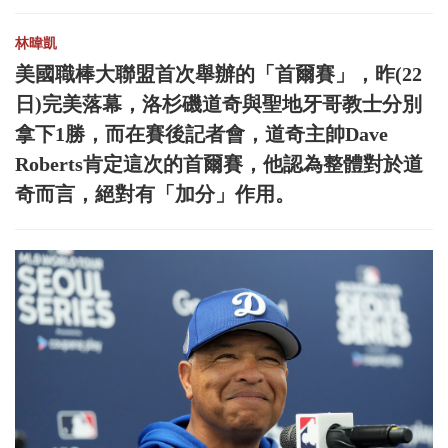
林暐凱
美國職棒大聯盟首次舉辦的「首爾賽」，昨(22
日)完美落幕，洛杉磯道奇與聖地牙哥教士分別
拿下1勝，而在賽後記者會，道奇主帥Dave
Roberts肯定這次的首爾賽，他認為整體對於道
奇而言，絕對有「加分」作用。