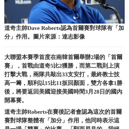
道奇主帥Dave Roberts認為首爾賽對球隊有「加
分」作用。圖片來源：達志影像
大聯盟本賽季首度在南韓首爾舉辦2場的「首爾
賽」，首戰由道奇5比2獲勝，而第二戰則上演
打擊大戰，兩隊共敲出33支安打，最終教士技
高一籌，順利以15比11扳回顏面，雙方各拿1勝
後，將要返回美國迎接美國時間3月28日的國內
開幕賽。
道奇主帥Roberts在賽後記者會認為這次的首爾
賽對球隊整體有「加分」作用，他同時表示這