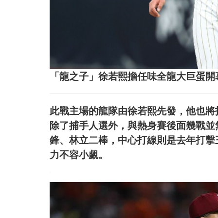
「龍之子」徐若熙擔任味全龍大巨蛋開
此戰主場的龍隊由徐若熙先發，他也將
除了捕手人選外，與熱身賽後面幾戰並
鋒、林立二棒，中心打線則是去年打擊
力不容小覷。