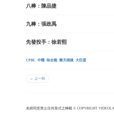
八棒：陳品捷
九棒：張政禹
先發投手：徐若熙
CPBL
中職
味全龍
樂天桃猿
大巨蛋
← 上一則
未經同意禁止任何形式之轉載 © COPYRIGHT VIDEOLAND I