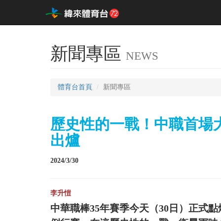
新聞專區
NEWS
體育台首頁
新聞專區
歷史性的一戰！中職首場
出爐
2024/3/30
李升愷
中華職棒35年賽季今天（30日）正式