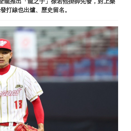
全龍推出「龍之子」徐若熙掛帥先發，對上樂
z），先發打線也出爐、歷史留名。