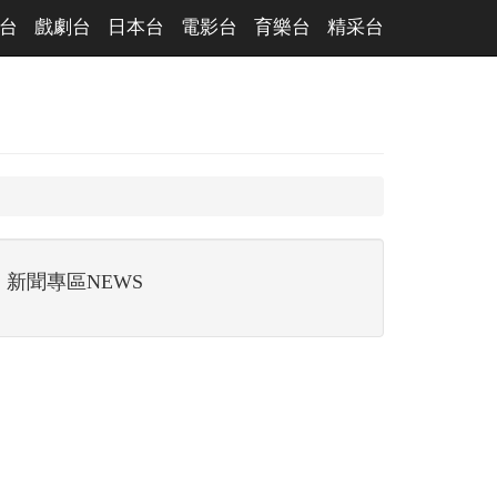
台
戲劇台
日本台
電影台
育樂台
精采台
新聞專區NEWS