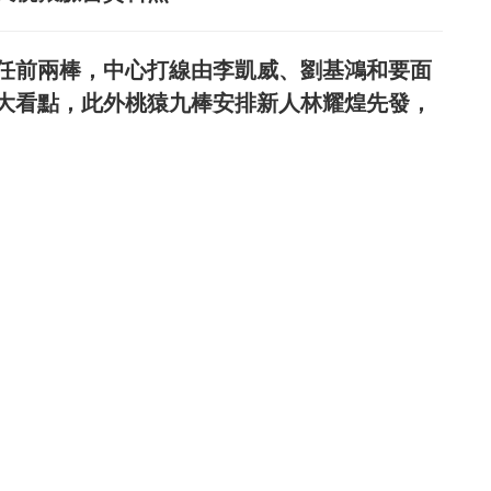
任前兩棒，中心打線由李凱威、劉基鴻和要面
大看點，此外桃猿九棒安排新人林耀煌先發，