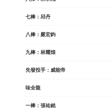
七棒：邱丹
八棒：嚴宏鈞
九棒：林耀煌
先發投手：威能帝
味全龍
一棒：張祐銘