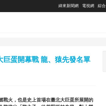
緯來新聞網
電視網
綜合
大巨蛋開幕戰 龍、猿先發名單
點燃戰火，也是史上首場在臺北大巨蛋所展開的