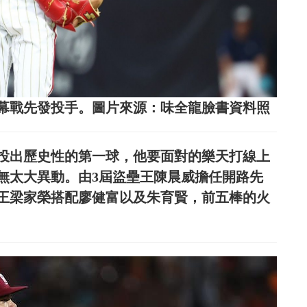
幕戰先發投手。圖片來源：味全龍臉書資料照
投出歷史性的第一球，他要面對的樂天打線上
無太大異動。由3屆盜壘王陳晨威擔任開路先
王梁家榮搭配廖健富以及朱育賢，前五棒的火