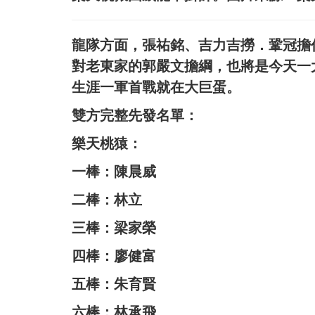
龍隊方面，張祐銘、吉力吉撈．鞏冠擔
對老東家的郭嚴文擔綱，也將是今天一
生涯一軍首戰就在大巨蛋。
雙方完整先發名單：
樂天桃猿：
一棒：陳晨威
二棒：林立
三棒：梁家榮
四棒：廖健富
五棒：朱育賢
六棒：林承飛