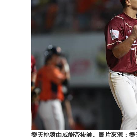
樂天桃猿由威能帝掛帥。圖片來源：樂