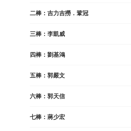
二棒：吉力吉撈．鞏冠
三棒：李凱威
四棒：劉基鴻
五棒：郭嚴文
六棒：郭天信
七棒：蔣少宏