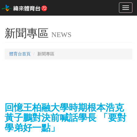
Toggl
naviga
新聞專區
NEWS
體育台首頁
新聞專區
回憶王柏融大學時期根本浩克
黃子鵬對決前喊話學長 「要對
學弟好一點」