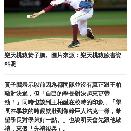
樂天桃猿黃子鵬。圖片來源：樂天桃猿臉書資
料照
黃子鵬表示以前因為都同隊並沒有真正跟王柏
融對決過，但「自己的學長對決起來更帶
勁！」同時也談到王柏融在校時的印象，「學
長在學校的時候就壯到像綠巨人浩克一樣，希
望學長對學弟好一點。」也說明天會先跟他敬
禮，來個「先禮後兵」。