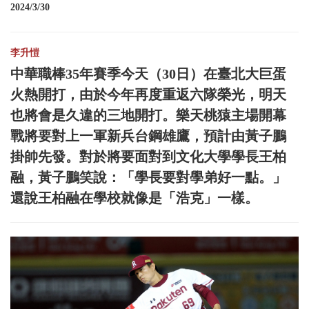
2024/3/30
李升愷
中華職棒35年賽季今天（30日）在臺北大巨蛋
火熱開打，由於今年再度重返六隊榮光，明天
也將會是久違的三地開打。樂天桃猿主場開幕
戰將要對上一軍新兵台鋼雄鷹，預計由黃子鵬
掛帥先發。對於將要面對到文化大學學長王柏
融，黃子鵬笑說：「學長要對學弟好一點。」
還說王柏融在學校就像是「浩克」一樣。