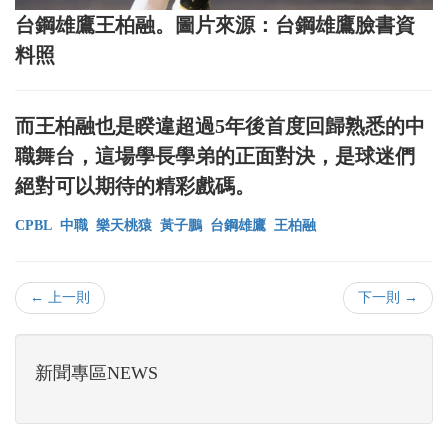
台鋼雄鷹王柏融。圖片來源：台鋼雄鷹臉書資
料照
而王柏融也是睽違超過5年後首度回歸熟悉的中
職舞台，這場學長學弟的正面對決，是球迷們
絕對可以期待的精彩戲碼。
CPBL
中職
樂天桃猿
黃子鵬
台鋼雄鷹
王柏融
← 上一則
下一則 →
新聞專區NEWS